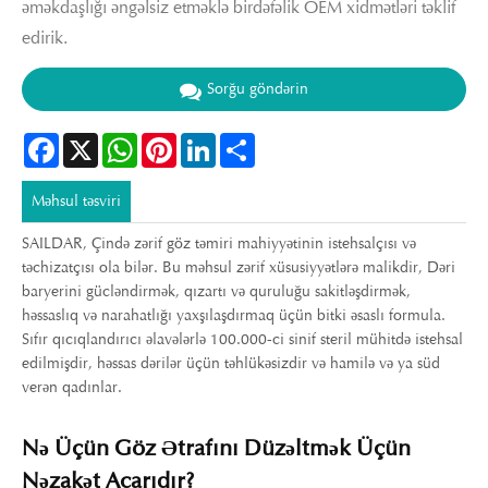
əməkdaşlığı əngəlsiz etməklə birdəfəlik OEM xidmətləri təklif
edirik.
Sorğu göndərin
Facebook
X
WhatsApp
Pinterest
LinkedIn
Share
Məhsul təsviri
SAILDAR, Çində zərif göz təmiri mahiyyətinin istehsalçısı və
təchizatçısı ola bilər. Bu məhsul zərif xüsusiyyətlərə malikdir, Dəri
baryerini gücləndirmək, qızartı və quruluğu sakitləşdirmək,
həssaslıq və narahatlığı yaxşılaşdırmaq üçün bitki əsaslı formula.
Sıfır qıcıqlandırıcı əlavələrlə 100.000-ci sinif steril mühitdə istehsal
edilmişdir, həssas dərilər üçün təhlükəsizdir və hamilə və ya süd
verən qadınlar.
Nə Üçün Göz Ətrafını Düzəltmək Üçün
Nəzakət Açarıdır?