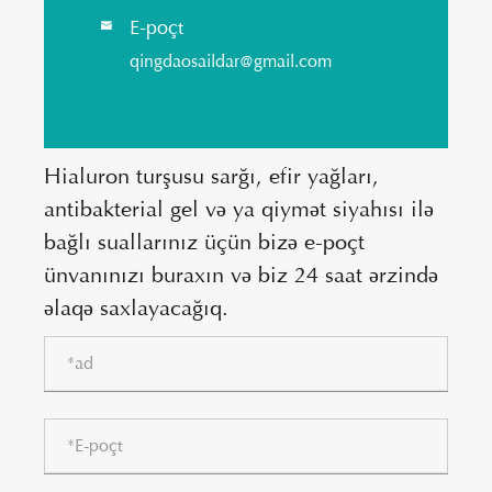
E-poçt

qingdaosaildar@gmail.com
Hialuron turşusu sarğı, efir yağları,
antibakterial gel və ya qiymət siyahısı ilə
bağlı suallarınız üçün bizə e-poçt
ünvanınızı buraxın və biz 24 saat ərzində
əlaqə saxlayacağıq.