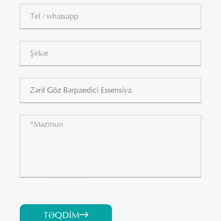
TƏQDIM
