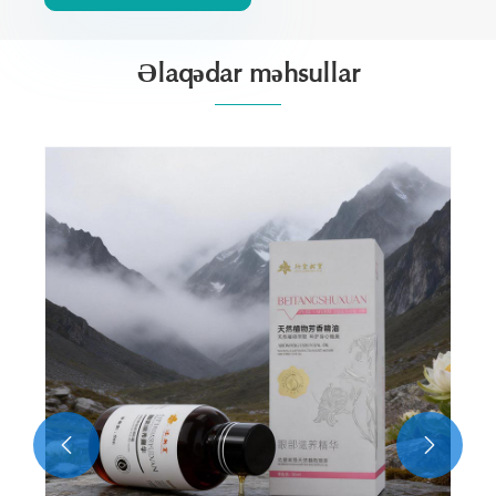
Əlaqədar məhsullar
Təbii Göz Çantası Bərpaedici Essence
Ətraflı Baxın >>

