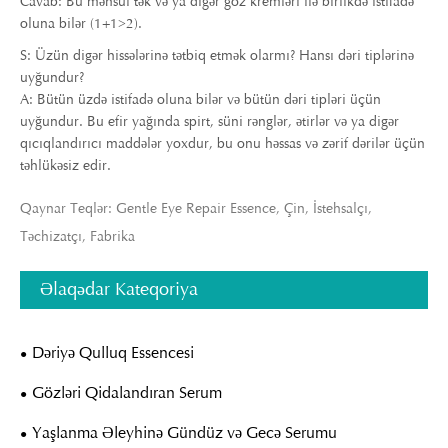
Cavab: Bu məhsul tək və ya digər göz kremləri ilə birlikdə istifadə
oluna bilər (1+1>2).
S: Üzün digər hissələrinə tətbiq etmək olarmı? Hansı dəri tiplərinə
uyğundur?
A: Bütün üzdə istifadə oluna bilər və bütün dəri tipləri üçün
uyğundur. Bu efir yağında spirt, süni rənglər, ətirlər və ya digər
qıcıqlandırıcı maddələr yoxdur, bu onu həssas və zərif dərilər üçün
təhlükəsiz edir.
Qaynar Teqlər: Gentle Eye Repair Essence, Çin, İstehsalçı,
Təchizatçı, Fabrika
Əlaqədar Kateqoriya
Dəriyə Qulluq Essencesi
Gözləri Qidalandıran Serum
Yaşlanma Əleyhinə Gündüz və Gecə Serumu