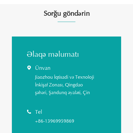
Sorğu göndərin
Əlaqə məlumatı
Ünvan

Jiaozhou İqtisadi və Texnoloji
İnkişaf Zonası, Qingdao
şəhəri, Şandunq əyaləti, Çin
Tel

+86-13969959869