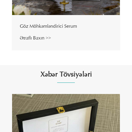
Xəbər Tövsiyələri
Tam Molekulyar Hialuron turşusu maskasını
dərinin dərin nəmləndirilməsi üçün bu qədər
təsirli edən nədir?
Ətraflı Baxın >>