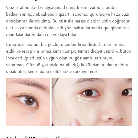
Göz ətrafındakı dəri ağcaqanad qanadı kimi zərifdir, bütün
bədənin ən kövrək sahəsidir qızartı, sancma, quruluq və hətta cüzi
qıcıqlanma ilə soyulma. Bu xüsusilə həssas olanlar üçün doğrudur
dəri və ya hamilə qadınlar, adi göz məhsullarındakı qıcıqlandırıcı
maddələr dərini daha da yükləyə bilər.
Buna əsaslanaraq, biz güclü, qıcıqlandırıcı düsturlardan imtina
etdik və əsas prinsipimiz kimi yumşaq təmirə diqqət yetirdik. bütün
incə dəri tipləri üçün uyğun olan bu göz təmiri serumunu
yaratmaq. Göz bölgəsindəki narahatlığı kökündən aradan qaldırır
səbəb olur, təmiri daha təhlükəsiz və arxayın edir.