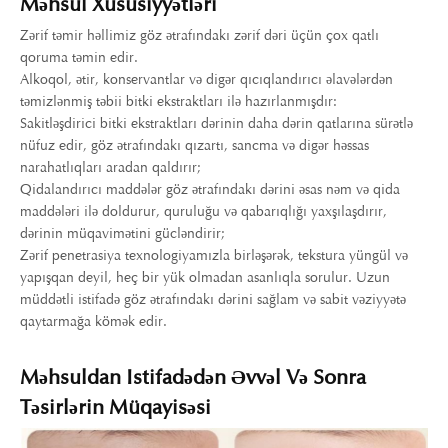
Məhsul Xüsusiyyətləri
Zərif təmir həllimiz göz ətrafındakı zərif dəri üçün çox qatlı
qoruma təmin edir.
Alkoqol, ətir, konservantlar və digər qıcıqlandırıcı əlavələrdən
təmizlənmiş təbii bitki ekstraktları ilə hazırlanmışdır:
Sakitləşdirici bitki ekstraktları dərinin daha dərin qatlarına sürətlə
nüfuz edir, göz ətrafındakı qızartı, sancma və digər həssas
narahatlıqları aradan qaldırır;
Qidalandırıcı maddələr göz ətrafındakı dərini əsas nəm və qida
maddələri ilə doldurur, quruluğu və qabarıqlığı yaxşılaşdırır,
dərinin müqavimətini gücləndirir;
Zərif penetrasiya texnologiyamızla birləşərək, tekstura yüngül və
yapışqan deyil, heç bir yük olmadan asanlıqla sorulur. Uzun
müddətli istifadə göz ətrafındakı dərini sağlam və sabit vəziyyətə
qaytarmağa kömək edir.
Məhsuldan Istifadədən Əvvəl Və Sonra
Təsirlərin Müqayisəsi