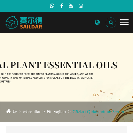
Ev
Məhsullar
Efir yağları
Gözləri Qidalandıran Serum