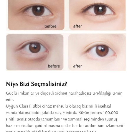
Niyə Bizi Seçməlisiniz?
Güclü imkanlar və diqqətli xidmət narahatlıqsız tərəfdaşlığı təmin
edir.
Uyğun Class II tibbi cihaz məhsulu olaraq biz milli istehsal
standartlarına ciddi şəkildə riayət edirik. Bütün proses 100.000
sinifli təmiz otaqda tamamlanır və xammal seçimindən tutmuş
hazır məhsulun çatdırılmasına qədər hər bir addım tam izlənməni