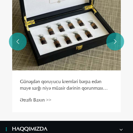


HAQQIMIZDA