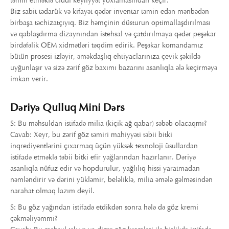
təmin etməklə ciddi keyfiyyət yoxlamasından keçir.
Biz sabit tədarük və kifayət qədər inventar təmin edən mənbədən
birbaşa təchizatçıyıq. Biz həmçinin düsturun optimallaşdırılması
və qablaşdırma dizaynından istehsal və çatdırılmaya qədər peşəkar
birdəfəlik OEM xidmətləri təqdim edirik. Peşəkar komandamız
bütün prosesi izləyir, əməkdaşlıq ehtiyaclarınıza çevik şəkildə
uyğunlaşır və sizə zərif göz baxımı bazarını asanlıqla ələ keçirməyə
imkan verir.
Dəriyə Qulluq Mini Dərs
S: Bu məhsuldan istifadə milia (kiçik ağ qabar) səbəb olacaqmı?
Cavab: Xeyr, bu zərif göz təmiri mahiyyəti təbii bitki
inqrediyentlərini çıxarmaq üçün yüksək texnoloji üsullardan
istifadə etməklə təbii bitki efir yağlarından hazırlanır. Dəriyə
asanlıqla nüfuz edir və hopdurulur, yağlılıq hissi yaratmadan
nəmləndirir və dərini yükləmir, beləliklə, milia əmələ gəlməsindən
narahat olmaq lazım deyil.
S: Bu göz yağından istifadə etdikdən sonra hələ də göz kremi
çəkməliyəmmi?