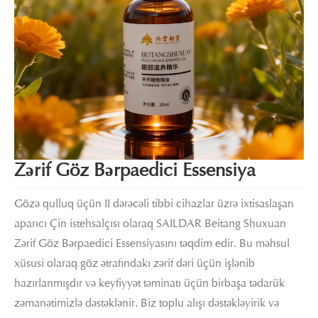
Zərif Göz Bərpaedici Essensiya
Gözə qulluq üçün II dərəcəli tibbi cihazlar üzrə ixtisaslaşan
aparıcı Çin istehsalçısı olaraq SAILDAR Beitang Shuxuan
Zərif Göz Bərpaedici Essensiyasını təqdim edir. Bu məhsul
xüsusi olaraq göz ətrafındakı zərif dəri üçün işlənib
hazırlanmışdır və keyfiyyət təminatı üçün birbaşa tədarük
zəmanətimizlə dəstəklənir. Biz toplu alışı dəstəkləyirik və