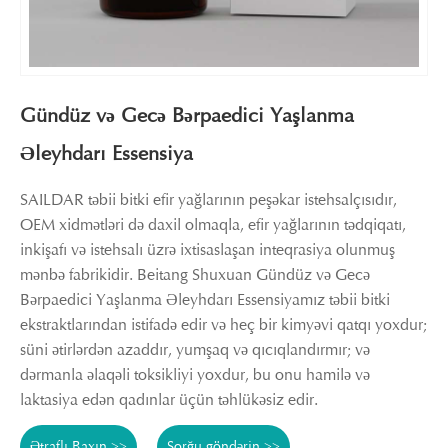
Gündüz və Gecə Bərpaedici Yaşlanma
Əleyhdarı Essensiya
SAILDAR təbii bitki efir yağlarının peşəkar istehsalçısıdır,
OEM xidmətləri də daxil olmaqla, efir yağlarının tədqiqatı,
inkişafı və istehsalı üzrə ixtisaslaşan inteqrasiya olunmuş
mənbə fabrikidir. Beitang Shuxuan Gündüz və Gecə
Bərpaedici Yaşlanma Əleyhdarı Essensiyamız təbii bitki
ekstraktlarından istifadə edir və heç bir kimyəvi qatqı yoxdur;
süni ətirlərdən azaddır, yumşaq və qıcıqlandırmır; və
dərmanla əlaqəli toksikliyi yoxdur, bu onu hamilə və
laktasiya edən qadınlar üçün təhlükəsiz edir.
Ətraflı Baxın >>
Sorğu göndərin >>