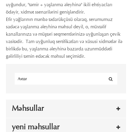
uyğundur, "təmir + yaşlanma əleyhinə" ikili ehtiyacları
ödəyir, xidmət ssenarilərini genişləndirir.
Efir yağlarının mənbə tədarükçüsü olaraq, serumumuz
sadəcə yaşlanma əleyhinə məhsul deyil, o, müxtəlif
kanallarınıza və müştəri seqmentlərinizə uyğunlaşan çevik
vasitədir. Tam uyğunluq sertifikatları və xüsusi xidmətlər ilə
birlikdə bu, yaşlanma əleyhinə bazarda uzunmüddətli
gəlirliliyi təmin edəcək məhsul seçimidir.
Məhsullar
yeni məhsullar