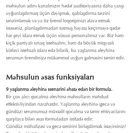
məhsulun adını kanalınızın hədəf auditoriyasına daha yaxşı
uyğunlaşdırmaq üçün dəyişmək, qablaşdırma tərzini
tənzimləmək və ya öz brend loqotipinizi əlavə etmək
istəsəniz, planlaşdırmadan tutmuş həyata keçirməyə qədər
hər şeyi idarə etmək üçün xüsusi personalımız var. Biz həm
kiçik partiyalı sınaq istehsalını, həm də böyük miqyaslı
kütləvi istehsalı idarə edə bilərik, bu yaşlanma əleyhinə
serumun brendinizə mükəmməl uyğun gəlməsini təmin edir.
Məhsulun əsas funksiyaları
9 yaşlanma əleyhinə ssenarini əhatə edən bir formula.
Bir çox alıcı qocalma əleyhinə məhsulların məhdud
effektivliyindən narahatdır. Yaşlanma əleyhinə (gecə və
gündüz) serumumuz müxtəlif qocalma və təmir ehtiyaclarını
qarşılaya bilən əsas formuladan istifadə edir:
Gündüz mühafizəsi və gecə təmirini birləşdirmək istəyirsiniz?