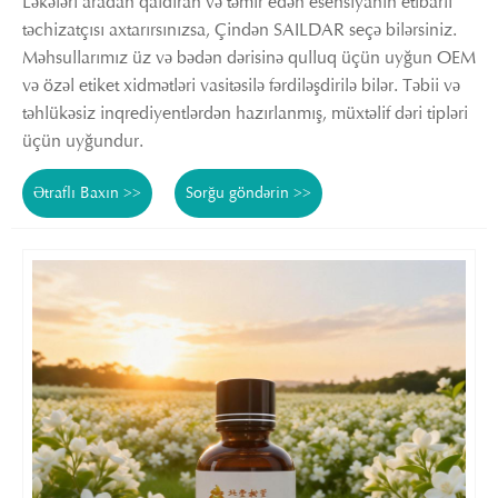
Ləkələri aradan qaldıran və təmir edən esensiyanın etibarlı
təchizatçısı axtarırsınızsa, Çindən SAILDAR seçə bilərsiniz.
Məhsullarımız üz və bədən dərisinə qulluq üçün uyğun OEM
və özəl etiket xidmətləri vasitəsilə fərdiləşdirilə bilər. Təbii və
təhlükəsiz inqrediyentlərdən hazırlanmış, müxtəlif dəri tipləri
üçün uyğundur.
Ətraflı Baxın >>
Sorğu göndərin >>