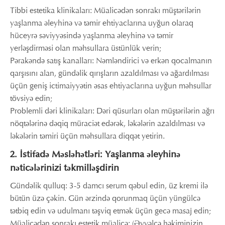
Tibbi estetika klinikaları: Müalicədən sonrakı müştərilərin
yaşlanma əleyhinə və təmir ehtiyaclarına uyğun olaraq
hüceyrə səviyyəsində yaşlanma əleyhinə və təmir
yerləşdirməsi olan məhsullara üstünlük verin;
Pərakəndə satış kanalları: Nəmləndirici və erkən qocalmanın
qarşısını alan, gündəlik qırışların azaldılması və ağardılması
üçün geniş ictimaiyyətin əsas ehtiyaclarına uyğun məhsullar
tövsiyə edin;
Problemli dəri klinikaları: Dəri qüsurları olan müştərilərin ağrı
nöqtələrinə dəqiq müraciət edərək, ləkələrin azaldılması və
ləkələrin təmiri üçün məhsullara diqqət yetirin.
2. İstifadə Məsləhətləri: Yaşlanma əleyhinə
nəticələrinizi təkmilləşdirin
Gündəlik qulluq: 3-5 damcı serum qəbul edin, üz kremi ilə
bütün üzə çəkin. Gün ərzində qorunmaq üçün yüngülcə
tətbiq edin və udulmanı təşviq etmək üçün gecə masaj edin;
Müalicədən sonrakı estetik müalicə: (Əvvəlcə həkiminizin