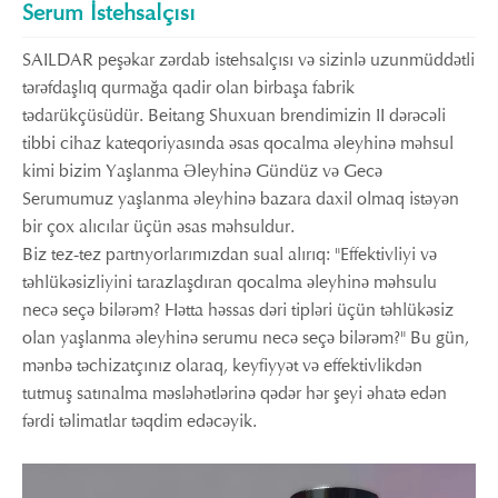
Serum İstehsalçısı
SAILDAR peşəkar zərdab istehsalçısı və sizinlə uzunmüddətli
tərəfdaşlıq qurmağa qadir olan birbaşa fabrik
tədarükçüsüdür. Beitang Shuxuan brendimizin II dərəcəli
tibbi cihaz kateqoriyasında əsas qocalma əleyhinə məhsul
kimi bizim Yaşlanma Əleyhinə Gündüz və Gecə
Serumumuz yaşlanma əleyhinə bazara daxil olmaq istəyən
bir çox alıcılar üçün əsas məhsuldur.
Biz tez-tez partnyorlarımızdan sual alırıq: "Effektivliyi və
təhlükəsizliyini tarazlaşdıran qocalma əleyhinə məhsulu
necə seçə bilərəm? Hətta həssas dəri tipləri üçün təhlükəsiz
olan yaşlanma əleyhinə serumu necə seçə bilərəm?" Bu gün,
mənbə təchizatçınız olaraq, keyfiyyət və effektivlikdən
tutmuş satınalma məsləhətlərinə qədər hər şeyi əhatə edən
fərdi təlimatlar təqdim edəcəyik.