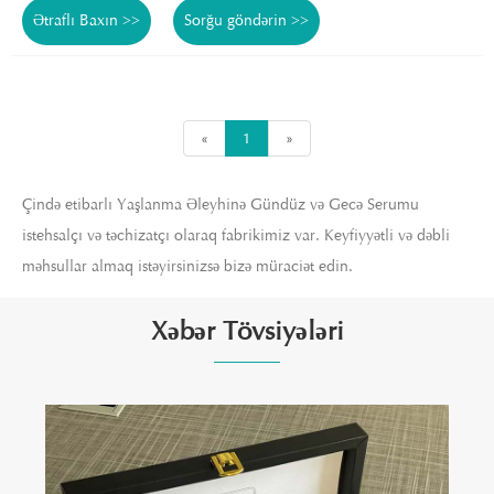
Ətraflı Baxın >>
Sorğu göndərin >>
«
1
»
Çində etibarlı Yaşlanma Əleyhinə Gündüz və Gecə Serumu
istehsalçı və təchizatçı olaraq fabrikimiz var. Keyfiyyətli və dəbli
məhsullar almaq istəyirsinizsə bizə müraciət edin.
Xəbər Tövsiyələri
Qingdao Saildar Medical Co., Ltd. Hialuron