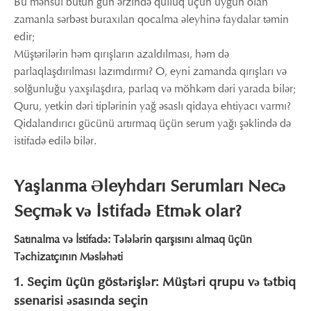
Bu məhsul bütün gün ərzində qulluq üçün uyğun olan
zamanla sərbəst buraxılan qocalma əleyhinə faydalar təmin
edir;
Müştərilərin həm qırışların azaldılması, həm də
parlaqlaşdırılması lazımdırmı? O, eyni zamanda qırışları və
solğunluğu yaxşılaşdıra, parlaq və möhkəm dəri yarada bilər;
Quru, yetkin dəri tiplərinin yağ əsaslı qidaya ehtiyacı varmı?
Qidalandırıcı gücünü artırmaq üçün serum yağı şəklində də
istifadə edilə bilər.
Yaşlanma Əleyhdarı Serumları Necə
Seçmək və İstifadə Etmək olar?
Satınalma və İstifadə: Tələlərin qarşısını almaq üçün
Təchizatçının Məsləhəti
1. Seçim üçün göstərişlər: Müştəri qrupu və tətbiq
ssenarisi əsasında seçin