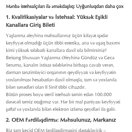
Mənbə istehsalçıları ilə əməkdaşlıq: Uyğunluqdan daha çox
1. Kvalifikasiyalar və İstehsal: Yüksək Eşikli
Kanallara Giriş Bileti
Yaşlanma əleyhinə məhsullarınız üçün kifayət qədər
keyfiyyət olmadığı üçün tibbi estetika, ana və uşaq baxımı
kimi yüksək tələbatlı kanallara daxil ola bilmirsiniz?
Beitang Shuxuan Yaşlanma Əleyhinə Gündüz və Gecə
Serumu, kanalın ixtisas tələblərinə birbaşa cavab verən,
dərman tənzimləyici orqanının qeydiyyatı və keyfiyyətin
yoxlanılması hesabatları daxil olmaqla, tam və yoxlanıla
bilən sənədləri olan II Sinif tibbi cihazdır.
Bütün proses boyu steril istehsalı təmin edən 100.000
dərəcəli təmiz otağımız var. Hər bir mal partiyası keyfiyyəti
şəffaf və yoxlanıla bilən elektron izləmə qeydləri ilə gəlir.
2. OEM Fərdiləşdirmə: Məhsulunuz, Markanız
Biz tam keçid OEM fərdiləşdirməsini dəstəkləyirik –