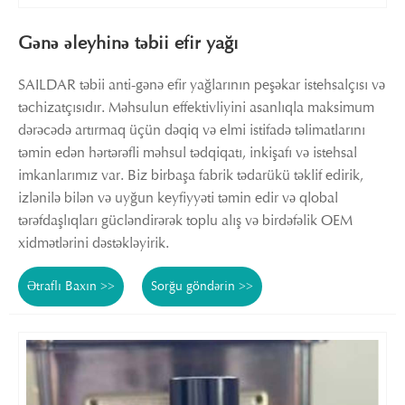
Gənə əleyhinə təbii efir yağı
SAILDAR təbii anti-gənə efir yağlarının peşəkar istehsalçısı və
təchizatçısıdır. Məhsulun effektivliyini asanlıqla maksimum
dərəcədə artırmaq üçün dəqiq və elmi istifadə təlimatlarını
təmin edən hərtərəfli məhsul tədqiqatı, inkişafı və istehsal
imkanlarımız var. Biz birbaşa fabrik tədarükü təklif edirik,
izlənilə bilən və uyğun keyfiyyəti təmin edir və qlobal
tərəfdaşlıqları gücləndirərək toplu alış və birdəfəlik OEM
xidmətlərini dəstəkləyirik.
Ətraflı Baxın >>
Sorğu göndərin >>