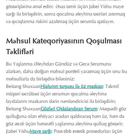
göstərişlərinə əməl edin) Əsas təmir üçün Jabei Yishu maye
sarğı ilə birləşdirin, sonra qocalma əleyhinə təsirləri artırmaq
və qıcıqlanma riskini azaltmaq üçün serumla qatlayın.
Məhsul Kateqoriyasının Qoşulması
Təklifləri
Bu Yaşlanma Əleyhdarı Gündüz və Gecə Serumunu
alarkən, daha dolğun məhsul portfeli yaratmaq üçün onu bu
məhsullarla da birləşdirə bilərsiniz:
Beitang Shuxuan
Hialuron turşusu ilə üz maskası
: Təkmil
müştəri təcrübəsi üçün serumun qocalma əleyhinə
faydalarını maskanın dərin nəmləndiricisi ilə birləşdirin;
Beitang Shuxuan
Gözləri Qidalandıran Serum
: Məqsədli göz
qulluğuna olan ehtiyacı aradan qaldıraraq həm üz, həm də
göz ətrafı üçün hərtərəfli yaşlanma əleyhinə qulluq göstərir;
Jiabei Yishu
Maye sarğı
: Post-tibb estetik prosedurları üçün