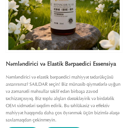
Nəmləndirici və Elastik Bərpaedici Essensiya
Nəmləndirici və elastik bərpaedici mahiyyət tədarükçüsü
axtarırsınız? SAILDAR seçin! Biz münasib qiymətlərlə uyğun
və zəmanətli məhsullar təklif edən birbaşa zavod
təchizatçısıyıq. Biz toplu alışları dəstəkləyirik və birdəfəlik
OEM xidmətləri təqdim edirik. Bu təhlükəsiz və effektiv
mahiyyət haqqında daha çox öyrənmək üçün bizimlə əlaqə
saxlamaqdan çekinmeyin.