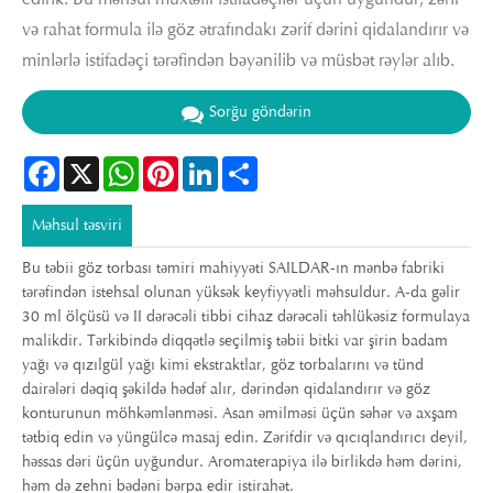
və rahat formula ilə göz ətrafındakı zərif dərini qidalandırır və
minlərlə istifadəçi tərəfindən bəyənilib və müsbət rəylər alıb.
Sorğu göndərin
Facebook
X
WhatsApp
Pinterest
LinkedIn
Share
Məhsul təsviri
Bu təbii göz torbası təmiri mahiyyəti SAILDAR-ın mənbə fabriki
tərəfindən istehsal olunan yüksək keyfiyyətli məhsuldur. A-da gəlir
30 ml ölçüsü və II dərəcəli tibbi cihaz dərəcəli təhlükəsiz formulaya
malikdir. Tərkibində diqqətlə seçilmiş təbii bitki var şirin badam
yağı və qızılgül yağı kimi ekstraktlar, göz torbalarını və tünd
dairələri dəqiq şəkildə hədəf alır, dərindən qidalandırır və göz
konturunun möhkəmlənməsi. Asan əmilməsi üçün səhər və axşam
tətbiq edin və yüngülcə masaj edin. Zərifdir və qıcıqlandırıcı deyil,
həssas dəri üçün uyğundur. Aromaterapiya ilə birlikdə həm dərini,
həm də zehni bədəni bərpa edir istirahət.