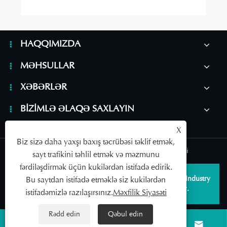
HAQQIMIZDA
MƏHSULLAR
XƏBƏRLƏR
BIZIMLƏ ƏLAQƏ SAXLAYIN
X
Biz sizə daha yaxşı baxış təcrübəsi təklif etmək,
Links
|
Sitemap
|
RSS
|
XML
|
Məxfilik Siyasəti
sayt trafikini təhlil etmək və məzmunu
fərdiləşdirmək üçün kukilərdən istifadə edirik.
Copyright © 2026 Qingdao SAILDAR Medical Device Industry
Bu saytdan istifadə etməklə siz kukilərdən
Development Co., Ltd. Bütün hüquqlar qorunur.
istifadəmizlə razılaşırsınız.
Məxfilik Siyasəti
Rədd edin
Qəbul edin



