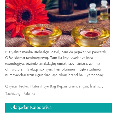
Biz yalnız mənbə istehsalçısı deyil, həm də peşəkar bir pəncərəli
OEM xidmət təminatçısıyıq. Tam ilə keyfiyyətlər və incə
texnologiya, bizimlə əməkdaşlıq etmək istəyirsinizsə, zəhmət
olmasa bizimlə əlaqə saxlayın. həsr olunmuş müştəri xidməti
nümayəndəsi sizin üçün fərdiləşdirilmiş brend həlli yaradacaq!
Qaynar Teqlər: Natural Eye Bag Repair Essence, Çin, İstehsalçı,
Təchizatçı, Fabrika
Əlaqədar Kateqoriya