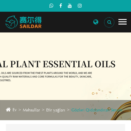
Ev
Məhsullar
Efir yağları
Gözləri Qidalandıran Serum