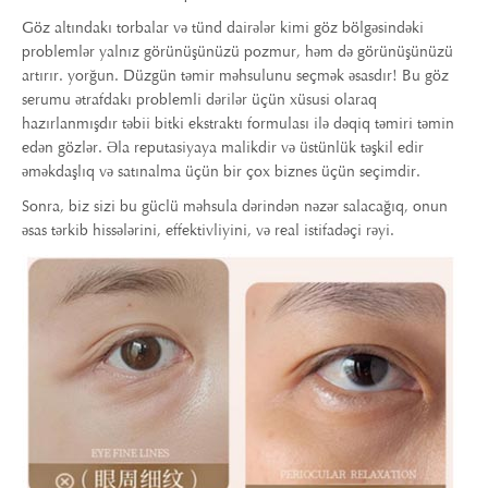
Göz altındakı torbalar və tünd dairələr kimi göz bölgəsindəki
problemlər yalnız görünüşünüzü pozmur, həm də görünüşünüzü
artırır. yorğun. Düzgün təmir məhsulunu seçmək əsasdır! Bu göz
serumu ətrafdakı problemli dərilər üçün xüsusi olaraq
hazırlanmışdır təbii bitki ekstraktı formulası ilə dəqiq təmiri təmin
edən gözlər. Əla reputasiyaya malikdir və üstünlük təşkil edir
əməkdaşlıq və satınalma üçün bir çox biznes üçün seçimdir.
Sonra, biz sizi bu güclü məhsula dərindən nəzər salacağıq, onun
əsas tərkib hissələrini, effektivliyini, və real istifadəçi rəyi.