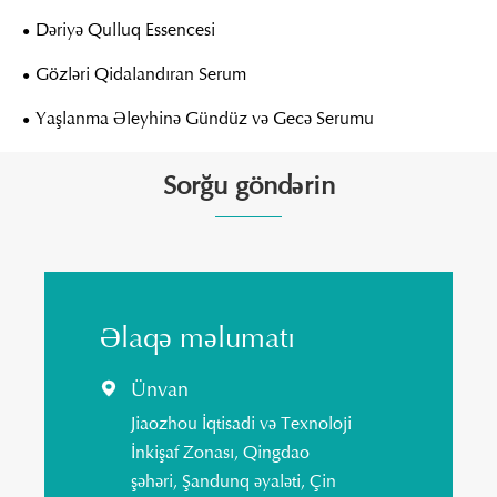
Dəriyə Qulluq Essencesi
Gözləri Qidalandıran Serum
Yaşlanma Əleyhinə Gündüz və Gecə Serumu
Sorğu göndərin
Əlaqə məlumatı
Ünvan

Jiaozhou İqtisadi və Texnoloji
İnkişaf Zonası, Qingdao
şəhəri, Şandunq əyaləti, Çin