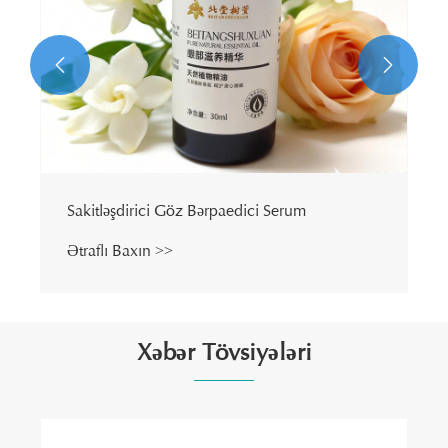


Sakitləşdirici Göz Bərpaedici Serum
Ətraflı Baxın >>
Xəbər Tövsiyələri