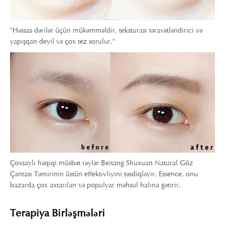
"Həssas dərilər üçün mükəmməldir, teksturası təravətləndirici və
yapışqan deyil və çox tez sorulur."
Çoxsaylı həqiqi müsbət rəylər Beitang Shuxuan Natural Göz
Çantası Təmirinin üstün effektivliyini təsdiqləyir. Essence, onu
bazarda çox axtarılan və populyar məhsul halına gətirir.
Terapiya Birləşmələri