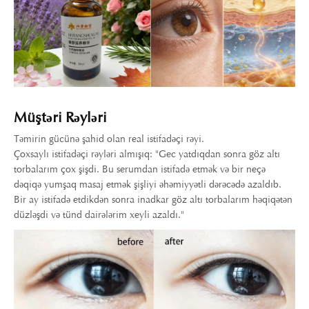
Müştəri Rəyləri
Təmirin gücünə şahid olan real istifadəçi rəyi.
Çoxsaylı istifadəçi rəyləri almışıq: "Gec yatdıqdan sonra göz altı
torbalarım çox şişdi. Bu serumdan istifadə etmək və bir neçə
dəqiqə yumşaq masaj etmək şişliyi əhəmiyyətli dərəcədə azaldıb.
Bir ay istifadə etdikdən sonra inadkar göz altı torbalarım həqiqətən
düzləşdi və tünd dairələrim xeyli azaldı."