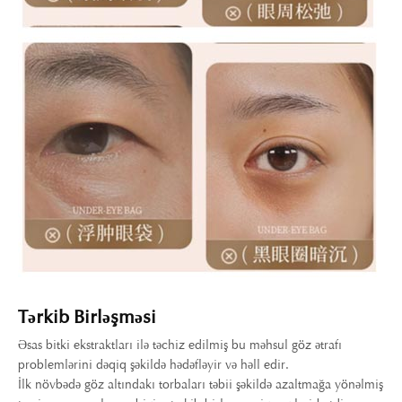
Tərkib Birləşməsi
Əsas bitki ekstraktları ilə təchiz edilmiş bu məhsul göz ətrafı
problemlərini dəqiq şəkildə hədəfləyir və həll edir.
İlk növbədə göz altındakı torbaları təbii şəkildə azaltmağa yönəlmiş