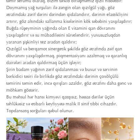
təmir serumu olaraq, bizim tərkib birləşməmiz qızıl nisbətdir:
Doymamış yağ turşuları ilə zəngin olan qızılgül yağı, göz
ətrafındakı zərif dərini dərindən qidalandırır, dərinin elastikliyini
artırır, göz altındakı sallanma kisələrinin kök səbəbini yaxşılaşdırır;
Buğda rüşeyminin yağında olan E vitamini qan dövranını
yaxşılaşdırır və su mübadiləsini sürətləndirir, yuxusuzluqdan
yaranan şişkinliyi tez aradan qaldırır;
Qızılgül və berqamot sinergetik şəkildə göz ətrafında zəif qan
dövranını yaxşılaşdırmaq, piqmentasiyanı azaltmaq və qaranlıq
dairələri aradan qaldırmaq üçün işləyir;
Şirin badam yağının zərif qidalanması və buxur və sərvinin
bərkidici təsiri ilə birlikdə göz ətrafındakı dərinin çoxölçülü
təmirini təmin edir, incə qırışları azaldır, göz ətrafını daha gənc və
möhkəm göstərir.
Bu məhsul hər hansı kimyəvi qatqısız, həssas dərilər üçün
təhlükəsiz və etibarlı keyfiyyətə malik II sinif tibbi cihazdır.
Topdansatış sorğuları qəbul olunur.