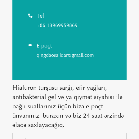
Tel

+86-13969959869
E-poçt

qingdaosaildar@gmail.com
Hialuron turşusu sarğı, efir yağları,
antibakterial gel və ya qiymət siyahısı ilə
bağlı suallarınız üçün bizə e-poçt
ünvanınızı buraxın və biz 24 saat ərzində
əlaqə saxlayacağıq.