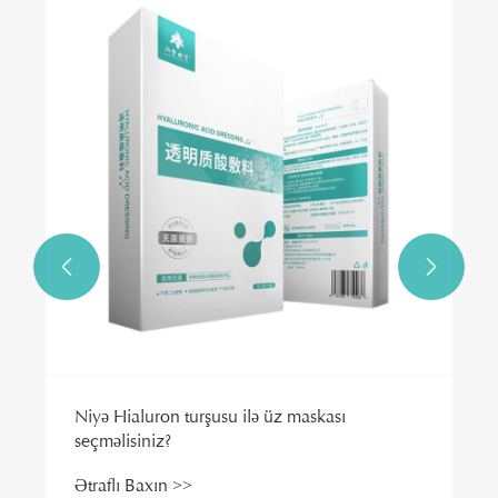


Niyə Hialuron turşusu ilə üz maskası
seçməlisiniz?
Ətraflı Baxın >>