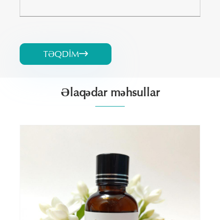
TƏQDIM

Əlaqədar məhsullar