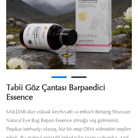
Təbii Göz Çantası Bərpaedici
Essence
SAILDAR-dan yüksək keyfiyyətli və etibarlı Beitang Shuxuan
Natural Eye Bag Repair Essence almağa xoş gəlmisiniz.
Peşəkar istehsalçı olaraq, biz bir-stop OEM xidmətləri təqdim
edirik. Bu məhsul müxtəlif istifadəçilər üçün uyğundur, zərif