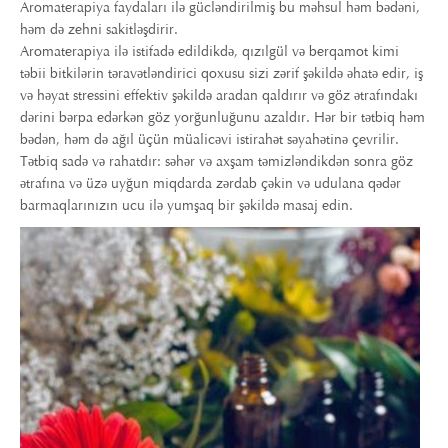
Aromaterapiya faydaları ilə gücləndirilmiş bu məhsul həm bədəni,
həm də zehni sakitləşdirir.
Aromaterapiya ilə istifadə edildikdə, qızılgül və berqamot kimi
təbii bitkilərin təravətləndirici qoxusu sizi zərif şəkildə əhatə edir, iş
və həyat stressini effektiv şəkildə aradan qaldırır və göz ətrafındakı
dərini bərpa edərkən göz yorğunluğunu azaldır. Hər bir tətbiq həm
bədən, həm də ağıl üçün müalicəvi istirahət səyahətinə çevrilir.
Tətbiq sadə və rahatdır: səhər və axşam təmizləndikdən sonra göz
ətrafına və üzə uyğun miqdarda zərdab çəkin və udulana qədər
barmaqlarınızın ucu ilə yumşaq bir şəkildə masaj edin.