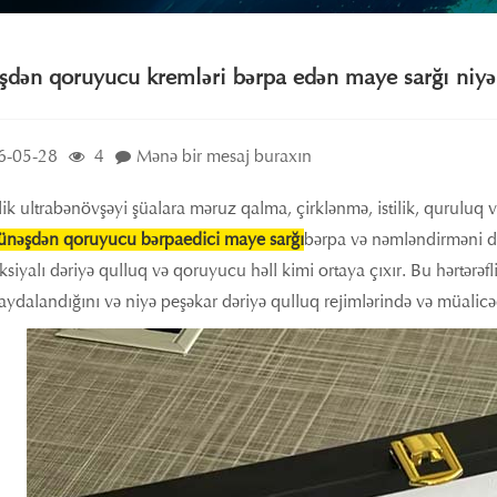
dən qoruyucu kremləri bərpa edən maye sarğı niyə
6-05-28
4
Mənə bir mesaj buraxın
k ultrabənövşəyi şüalara məruz qalma, çirklənmə, istilik, quruluq v
nəşdən qoruyucu bərpaedici maye sarğı
bərpa və nəmləndirməni d
siyalı dəriyə qulluq və qoruyucu həll kimi ortaya çıxır. Bu hərtərə
aydalandığını və niyə peşəkar dəriyə qulluq rejimlərində və müalicəd