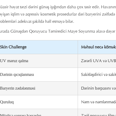
üasir həyat tərzi dərini günəş işığından daha çox təsir edir. Havanın
əyişən iqlim və aqressiv kosmetik prosedurlar dəri baryerini zəiflədə
oblemləri adekvat şəkildə həll etməyə bilər.
urada Günəşdən Qoruyucu Təmiredici Maye Soyunma əlavə dəyər ver
Skin Challenge
Məhsul necə kömək 
Zərərli UVA və UVB ş
UV məruz qalma
Sakitləşdirici və sakit
Dərinin qıcıqlanması
Dərinin bərpasını və
Baryerin zədələnməsi
Nəm və nəmlənmədə 
Quruluq
Zərif qoruyucu film 
Müalicə sonrası həssaslıq