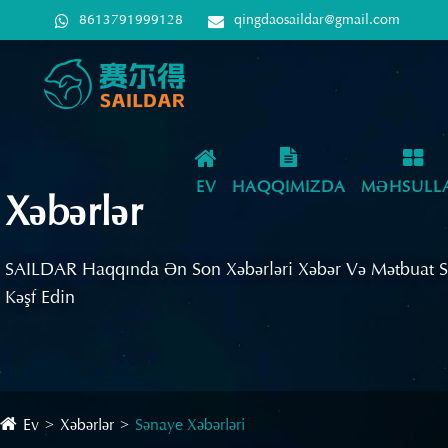
8613791999128
qingdaosaildar@gmail.com
EV
HAQQIMIZDA
MƏHSULL
Xəbərlər
SAILDAR Haqqında Ən Son Xəbərləri Xəbər Və Mətbuat 
Kəşf Edin
Ev
Xəbərlər
Sənaye Xəbərləri