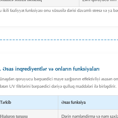
 ikili fəaliyyət funksiyası onu xüsusilə dərisi davamlı stresə və ya b
. Əsas inqrediyentlər və onların funksiyaları
ünəşdən qoruyucu bərpaedici maye sarğısının effektivliyi əsasən onun
ətən UV filtrlərini bərpaedici dəriyə qulluq maddələri ilə birləşdirir.
Tərkib
Əsas funksiya
Dərin nəmləndirmə və nəm sax
Hialuron turşusu