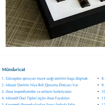
Mündəricat
1. Günəşdən qoruyan maye sarğı təmirini başa düşmək
8.
2. Müasir Dərinin Niyə İkili Qoruma Ehtiyacı Var
9.
3. Əsas inqrediyentlər və onların funksiyaları
10
4. Müxtəlif Dəri Tipləri üçün Əsas Faydaları
11
5. Kosmetik Prosedurlardan Sonra İstifadə Edin
12