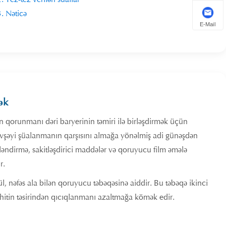
. Nəticə
E-Mail
ək
qorunmanı dəri baryerinin təmiri ilə birləşdirmək üçün
övşəyi şüalanmanın qarşısını almağa yönəlmiş adi günəşdən
əndirmə, sakitləşdirici maddələr və qoruyucu film əmələ
r.
, nəfəs ala bilən qoruyucu təbəqəsinə aiddir. Bu təbəqə ikinci
ühitin təsirindən qıcıqlanmanı azaltmağa kömək edir.