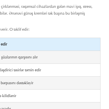
 çirklənməsi, rəqəmsal cihazlardan gələn mavi işıq, stress,
 bilər. Ənənəvi günəş kremləri tək başına bu birləşmiş
ir. O təklif edir:
edir
üalarının qarşısını alır
ləşdirici təsirlər təmin edir
 bərpasını dəstəkləyir
kilidlənir
yaradır