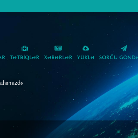
AR
TƏTBIQLƏR
XƏBƏRLƏR
YÜKLƏ
SORĞU GÖNDƏ
Sahəmizdə