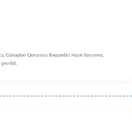
ardıqca, Günəşdən Qoruyucu Bərpaedici Maye Soyunma,
 çevrildi.