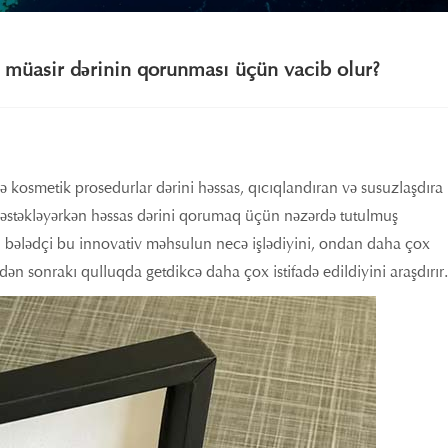
 müasir dərinin qorunması üçün vacib olur?
ə kosmetik prosedurlar dərini həssas, qıcıqlandıran və susuzlaşdıra
əstəkləyərkən həssas dərini qorumaq üçün nəzərdə tutulmuş
fli bələdçi bu innovativ məhsulun necə işlədiyini, ondan daha çox
ən sonrakı qulluqda getdikcə daha çox istifadə edildiyini araşdırır.