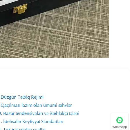
 Düzgün Tətbiq Rejimi
 Qaçılması lazım olan ümumi səhvlər
. Bazar tendensiyaları və istehlakçı tələbi
. İstehsalın Keyfiyyət Standartları
WhatsApp
. Tez-tez verilən suallar