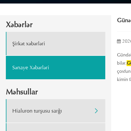
Günəş
Xəbərlər
202
Şirkət xəbərləri
Gündəli
bilər.
Gü
Sənaye Xəbərləri
çoxfunk
kimin f
Məhsullar
Hialuron turşusu sarğı
