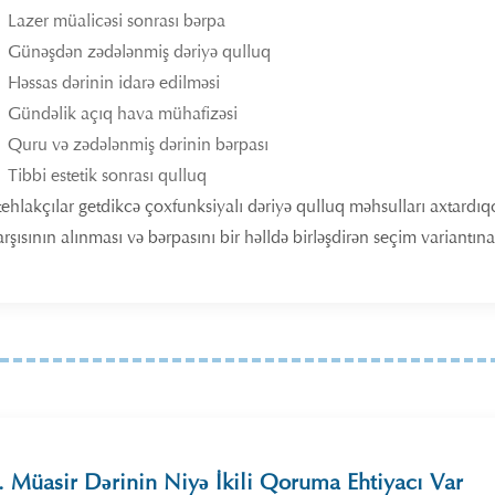
Lazer müalicəsi sonrası bərpa
Günəşdən zədələnmiş dəriyə qulluq
Həssas dərinin idarə edilməsi
Gündəlik açıq hava mühafizəsi
Quru və zədələnmiş dərinin bərpası
Tibbi estetik sonrası qulluq
stehlakçılar getdikcə çoxfunksiyalı dəriyə qulluq məhsulları axt
rşısının alınması və bərpasını bir həlldə birləşdirən seçim variantına
. Müasir Dərinin Niyə İkili Qoruma Ehtiyacı Var