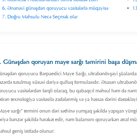
6. Ənənəvi günəşdən qoruyucu vasitələrlə müqayisə
13
7. Doğru Məhsulu Necə Seçmək olar
. Günəşdən qoruyan maye sarğı təmirini başa düşm
ünəşdən qoruyucu Bərpaedici Maye Sarğı, ultrabənövşəyi şüalardan 
əzərdə tutulmuş xüsusi dəriyə qulluq formulasıdır. Əsasən ultrabən
oruyucu vasitələrdən fərqli olaraq, bu qabaqcıl məhsul həm də nəml
tirən texnologiya vasitəsilə zədələnmiş və ya həssas dərini dəstəkləyi
Maye sarğı” termini onun dəri səthinə yumşaq şəkildə yapışan yüngül
əriyə bənzər şəkildə hərəkət edir, nəm balansını qoruyarkən ətraf m
əhsul geniş istifadə olunur: