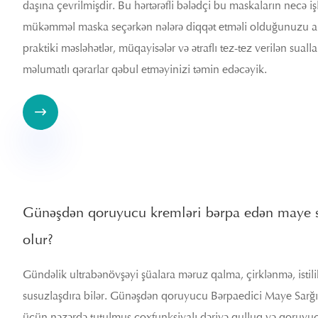
daşına çevrilmişdir. Bu hərtərəfli bələdçi bu maskaların necə işlə
mükəmməl maska ​​seçərkən nələrə diqqət etməli olduğunuzu a
praktiki məsləhətlər, müqayisələr və ətraflı tez-tez verilən su
məlumatlı qərarlar qəbul etməyinizi təmin edəcəyik.

Günəşdən qoruyucu kremləri bərpa edən maye s
olur?
Gündəlik ultrabənövşəyi şüalara məruz qalma, çirklənmə, istili
susuzlaşdıra bilər. Günəşdən qoruyucu Bərpaedici Maye Sarğı
üçün nəzərdə tutulmuş çoxfunksiyalı dəriyə qulluq və qoruyucu