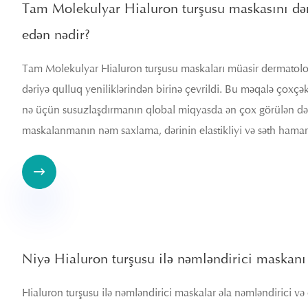
Tam Molekulyar Hialuron turşusu maskasını dəri
edən nədir?
Tam Molekulyar Hialuron turşusu maskaları müasir dermatolog
dəriyə qulluq yeniliklərindən birinə çevrildi. Bu məqalə çoxçəki
nə üçün susuzlaşdırmanın qlobal miqyasda ən çox görülən dəri 
maskalanmanın nəm saxlama, dərinin elastikliyi və səth hamarlığ

Niyə Hialuron turşusu ilə nəmləndirici maskanı d
Hialuron turşusu ilə nəmləndirici maskalar əla nəmləndirici və