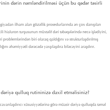
nin dərin nəmləndirilməsi üçün bu qədər təsirli
iyadan ilham alan gözəllik prosedurlarında ən çox danışılan
li hialuron turşusunun müxtəlif dəri təbəqələrində necə işlədiyini,
problemlərindən biri olaraq qaldığını və strukturlaşdırılmış
ını əhəmiyyətli dərəcədə yaxşılaşdıra biləcəyini araşdırır.
əriyə qulluq rutininizə daxil etməlisiniz?
 cavanlaşdırıcı xüsusiyyətlərinə görə müasir dəriyə qulluqda təməl