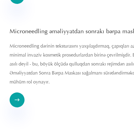
Microneedling əməliyyatdan sonrakı bərpa mask
Microneedling dərinin teksturasını yaxşılaşdırmaq, çapıqları a
minimal invaziv kosmetik prosedurlardan birinə çevrilmişdir
asılı deyil - bu, böyük ölçüdə qulluqdan sonrakı rejimdən ası
Əməliyyatdan Sonra Bərpa Maskası sağalmanı sürətləndirməkdə
mühüm rol oynayır.
