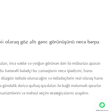
bii olaraq göz altı gənc görünüşünü necə bərpa
baları, incə xəttlər və yorğun görünən dəri ilə mübarizə aparan
Bu hərtərəfli bələdçi bu yamaqların necə işlədiyini, hansı
ə düzgün istifadə olunacağını və istifadəçilərin real olaraq hansı
rə gündəlik dəriyə qulluq qaydaları ilə bağlı məlumatlı qərarlar
izmlərini və məhsul seçim strategiyalarını araşdırır.
WhatsApp