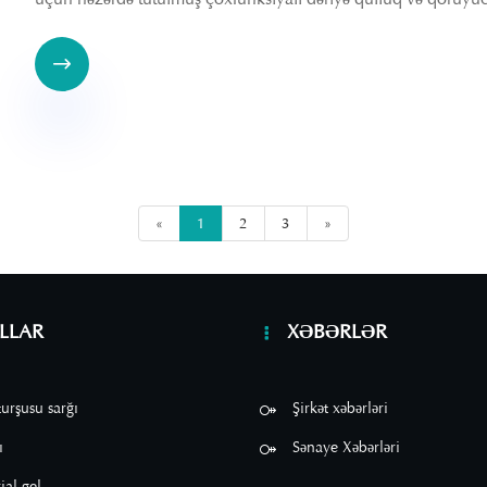

«
1
2
3
»
LLAR
XƏBƏRLƏR
urşusu sarğı
Şirkət xəbərləri
ı
Sənaye Xəbərləri
ial gel