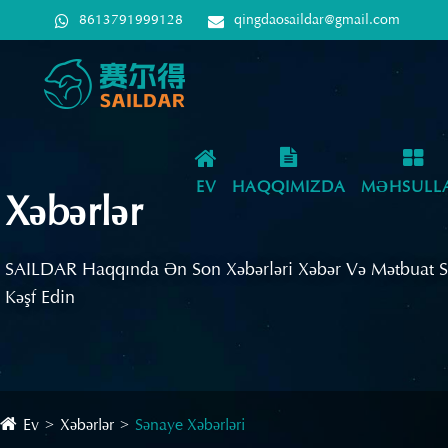
8613791999128
qingdaosaildar@gmail.com
EV
HAQQIMIZDA
MƏHSULL
Xəbərlər
SAILDAR Haqqında Ən Son Xəbərləri Xəbər Və Mətbuat 
Kəşf Edin
Ev
Xəbərlər
Sənaye Xəbərləri