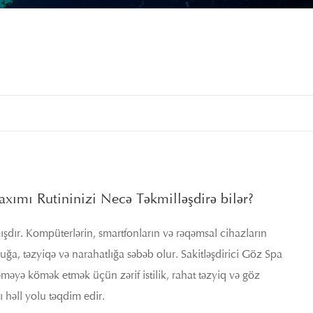
xımı Rutininizi Necə Təkmilləşdirə bilər?
şdır. Kompüterlərin, smartfonların və rəqəmsal cihazların
ğa, təzyiqə və narahatlığa səbəb olur. Sakitləşdirici Göz Spa
ələməyə kömək etmək üçün zərif istilik, rahat təzyiq və göz
ı həll yolu təqdim edir.