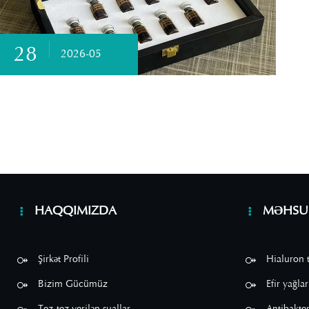
28
2026-05
HAQQIMIZDA
MƏHSU
Şirkət Profili
Hialuron t
Bizim Gücümüz
Efir yağlar
Tez-tez verilən suallar
Antibakter