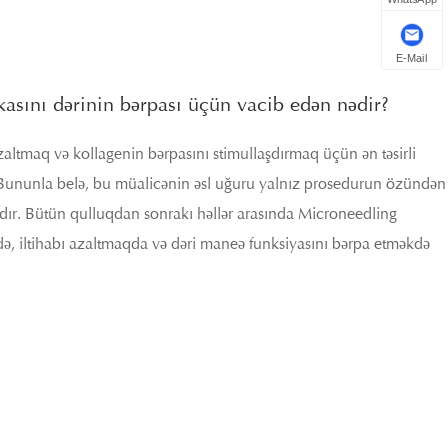
E-Mail
asını dərinin bərpası üçün vacib edən nədir?
zaltmaq və kollagenin bərpasını stimullaşdırmaq üçün ən təsirli
. Bununla belə, bu müalicənin əsl uğuru yalnız prosedurun özündən
lıdır. Bütün qulluqdan sonrakı həllər arasında Microneedling
, iltihabı azaltmaqda və dəri maneə funksiyasını bərpa etməkdə