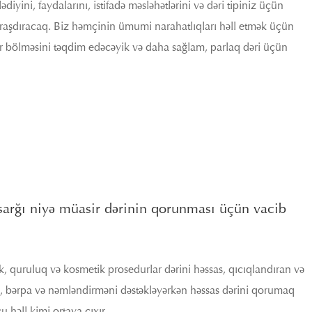
diyini, faydalarını, istifadə məsləhətlərini və dəri tipiniz üçün
raşdıracaq. Biz həmçinin ümumi narahatlıqları həll etmək üçün
allar bölməsini təqdim edəcəyik və daha sağlam, parlaq dəri üçün
arğı niyə müasir dərinin qorunması üçün vacib
k, quruluq və kosmetik prosedurlar dərini həssas, qıcıqlandıran və
, bərpa və nəmləndirməni dəstəkləyərkən həssas dərini qorumaq
 həll kimi ortaya çıxır.