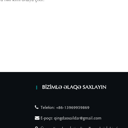
BIZIMLƏ ƏLAQƏ SAXLAYIN
Telefon:
+86-13969959869
E-poçt:
qingdaosaildar@gmail.com