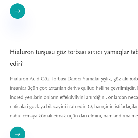

Hialuron turşusu göz torbası sıxıcı yamaqlar tə
edir?
​Hialuron Acid Göz Torbası Dartıcı Yamalar şişlik, göz altı tor
insanlar üçün çox axtarılan dəriyə qulluq həllinə çevrilmişdir. 
inqrediyentlərin onların effektivliyini artırdığını, onlardan nec
nəticələri gözləyə biləcəyini izah edir. O, həmçinin istifadəçilə
qəbul etməyə kömək etmək üçün dəri elmini, nəmləndirmə mexan
