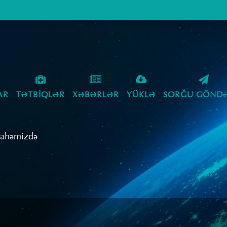
AR
TƏTBIQLƏR
XƏBƏRLƏR
YÜKLƏ
SORĞU GÖNDƏ
Sahəmizdə