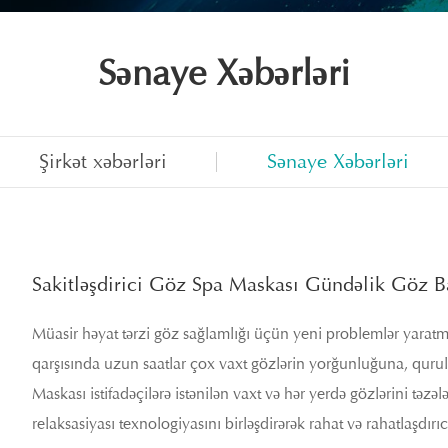
Sənaye Xəbərləri
Şirkət xəbərləri
Sənaye Xəbərləri
Sakitləşdirici Göz Spa Maskası Gündəlik Göz Ba
Müasir həyat tərzi göz sağlamlığı üçün yeni problemlər yaratmı
qarşısında uzun saatlar çox vaxt gözlərin yorğunluğuna, qurulu
Maskası istifadəçilərə istənilən vaxt və hər yerdə gözlərini təz
relaksasiyası texnologiyasını birləşdirərək rahat və rahatlaşdırıc