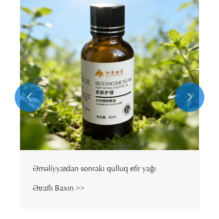
Dərini Nəmləndirən Efir Yağı
Ətraflı Baxın >>

