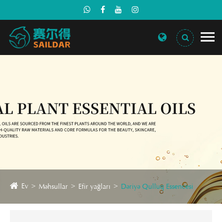
Ev
Məhsullar
Efir yağları
Dəriyə Qulluq Essencesi