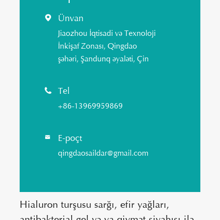
Ünvan

Jiaozhou İqtisadi və Texnoloji
İnkişaf Zonası, Qingdao
şəhəri, Şandunq əyaləti, Çin
Tel

+86-13969959869
E-poçt

qingdaosaildar@gmail.com
Hialuron turşusu sarğı, efir yağları,
antibakterial gel və ya qiymət siyahısı ilə