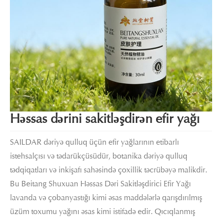
Həssas dərini sakitləşdirən efir yağı
SAILDAR dəriyə qulluq üçün efir yağlarının etibarlı
istehsalçısı və tədarükçüsüdür, botanika dəriyə qulluq
tədqiqatları və inkişafı sahəsində çoxillik təcrübəyə malikdir.
Bu Beitang Shuxuan Həssas Dəri Sakitləşdirici Efir Yağı
lavanda və çobanyastığı kimi əsas maddələrlə qarışdırılmış
üzüm toxumu yağını əsas kimi istifadə edir. Qıcıqlanmış