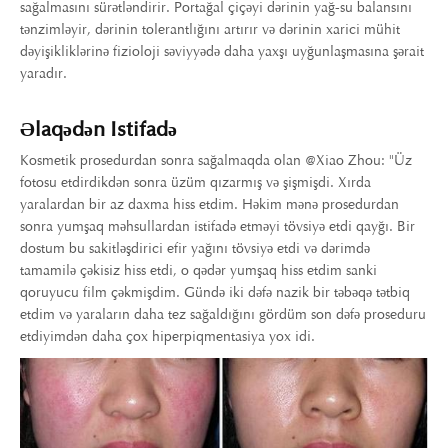
sağalmasını sürətləndirir. Portağal çiçəyi dərinin yağ-su balansını
tənzimləyir, dərinin tolerantlığını artırır və dərinin xarici mühit
dəyişikliklərinə fizioloji səviyyədə daha yaxşı uyğunlaşmasına şərait
yaradır.
Əlaqədən Istifadə
Kosmetik prosedurdan sonra sağalmaqda olan @Xiao Zhou: "Üz
fotosu etdirdikdən sonra üzüm qızarmış və şişmişdi. Xırda
yaralardan bir az daxma hiss etdim. Həkim mənə prosedurdan
sonra yumşaq məhsullardan istifadə etməyi tövsiyə etdi qayğı. Bir
dostum bu sakitləşdirici efir yağını tövsiyə etdi və dərimdə
tamamilə çəkisiz hiss etdi, o qədər yumşaq hiss etdim sanki
qoruyucu film çəkmişdim. Gündə iki dəfə nazik bir təbəqə tətbiq
etdim və yaraların daha tez sağaldığını gördüm son dəfə proseduru
etdiyimdən daha çox hiperpiqmentasiya yox idi.