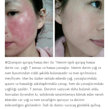
@Qianqian qarışıq həssas dəri ilə: "Mənim tipik qarışıq həssas
dərim var, yağlı T zonası və həssas yanaqlar. Mənim dərim yağ və
nəm baxımından ciddi şəkildə balanssızdır və mən qırılmalara
meylliyəm. Mən bu üzdən istifadə edəndə yağ, yanaqlarımdakı
qızartı və həssaslığı sakitləşdirməklə yanaşı, həm də yanaqlarımdakı
yağlılığı azaldır. T zonası. Dərimin vəziyyəti daha balanslı oldu.
Sonradan öyrəndim ki, tərkibində tənzimləməyə kömək edən neroli
ekstraktı var yağ və nəm tarazlığını qoruyur və dərinin
tolerantlığını gücləndirir. İndi iki damcı vuraraq gündəlik qulluq