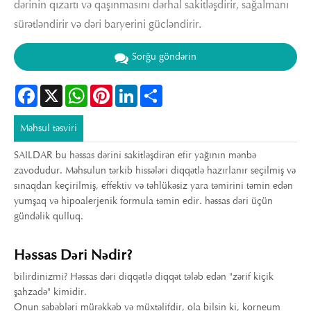
dərinin qızartı və qaşınmasını dərhal sakitləşdirir, sağalmanı
sürətləndirir və dəri baryerini gücləndirir.
Sorğu göndərin
Facebook
X
WhatsApp
Pinterest
LinkedIn
Share
Məhsul təsviri
SAILDAR bu həssas dərini sakitləşdirən efir yağının mənbə
zavodudur. Məhsulun tərkib hissələri diqqətlə hazırlanır seçilmiş və
sınaqdan keçirilmiş, effektiv və təhlükəsiz yara təmirini təmin edən
yumşaq və hipoalerjenik formula təmin edir. həssas dəri üçün
gündəlik qulluq.
Həssas Dəri Nədir?
bilirdinizmi? Həssas dəri diqqətlə diqqət tələb edən "zərif kiçik
şahzadə" kimidir.
Onun səbəbləri mürəkkəb və müxtəlifdir, ola bilsin ki, korneum