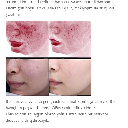
serumu kimi istifadə edirəm hər səhər və axşam tonikdən sonra.
Dərim gün boyu təravətli və sabit qalır, makiyajım isə artıq tort
yaratmır!"
Biz tam keyfiyyətə və geniş təchizata malik birbaşa fabrikik. Biz
həmçinin peşəkar bir-stop OEM təmin edirik xidmətlər.
Ehtiyaclarınıza uyğun olaraq yalnız sizin üçün bir markanı
diqqətlə fərdiləşdirəcəyik.