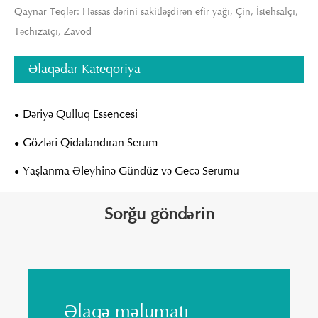
Qaynar Teqlər: Həssas dərini sakitləşdirən efir yağı, Çin, İstehsalçı,
Təchizatçı, Zavod
Əlaqədar Kateqoriya
Dəriyə Qulluq Essencesi
Gözləri Qidalandıran Serum
Yaşlanma Əleyhinə Gündüz və Gecə Serumu
Sorğu göndərin
Əlaqə məlumatı