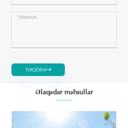
TƏQDIM

Əlaqədar məhsullar