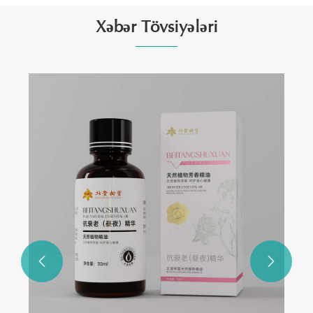
Xəbər Tövsiyələri
Dəriyə Qulluq Əsasını Gündəlik Rutininiz
üçün Vacib Edən Nədir?
Ətraflı Baxın >>

