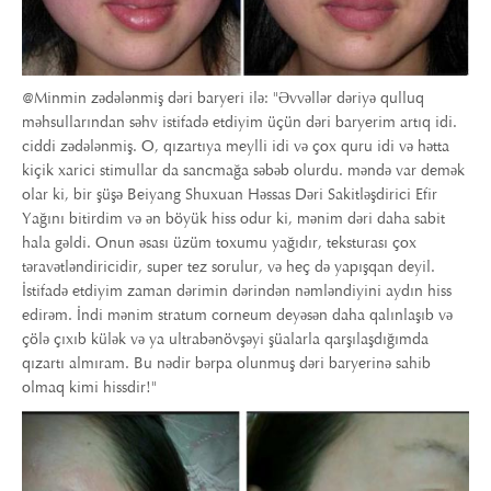
@Minmin zədələnmiş dəri baryeri ilə: "Əvvəllər dəriyə qulluq
məhsullarından səhv istifadə etdiyim üçün dəri baryerim artıq idi.
ciddi zədələnmiş. O, qızartıya meylli idi və çox quru idi və hətta
kiçik xarici stimullar da sancmağa səbəb olurdu. məndə var demək
olar ki, bir şüşə Beiyang Shuxuan Həssas Dəri Sakitləşdirici Efir
Yağını bitirdim və ən böyük hiss odur ki, mənim dəri daha sabit
hala gəldi. Onun əsası üzüm toxumu yağıdır, teksturası çox
təravətləndiricidir, super tez sorulur, və heç də yapışqan deyil.
İstifadə etdiyim zaman dərimin dərindən nəmləndiyini aydın hiss
edirəm. İndi mənim stratum corneum deyəsən daha qalınlaşıb və
çölə çıxıb külək və ya ultrabənövşəyi şüalarla qarşılaşdığımda
qızartı almıram. Bu nədir bərpa olunmuş dəri baryerinə sahib
olmaq kimi hissdir!"