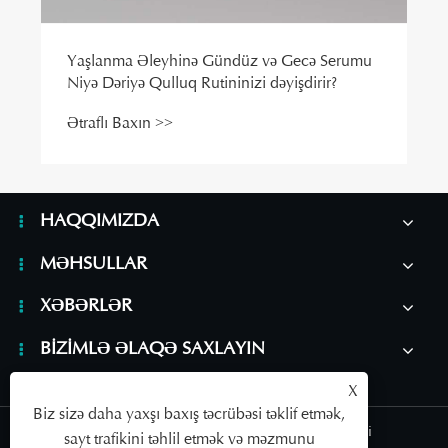
HAQQIMIZDA
MƏHSULLAR
XƏBƏRLƏR
BIZIMLƏ ƏLAQƏ SAXLAYIN
X
Biz sizə daha yaxşı baxış təcrübəsi təklif etmək,
Links
|
Sitemap
|
RSS
|
XML
|
Məxfilik Siyasəti
sayt trafikini təhlil etmək və məzmunu