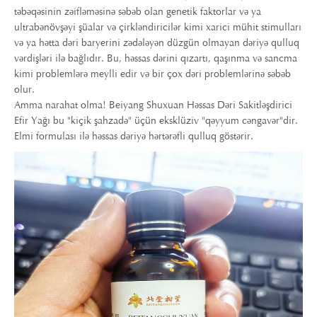
təbəqəsinin zəifləməsinə səbəb olan genetik faktorlar və ya
ultrabənövşəyi şüalar və çirkləndiricilər kimi xarici mühit stimulları
və ya hətta dəri baryerini zədələyən düzgün olmayan dəriyə qulluq
vərdişləri ilə bağlıdır. Bu, həssas dərini qızartı, qaşınma və sancma
kimi problemlərə meylli edir və bir çox dəri problemlərinə səbəb
olur.
Amma narahat olma! Beiyang Shuxuan Həssas Dəri Sakitləşdirici
Efir Yağı bu "kiçik şahzadə" üçün eksklüziv "qəyyum cəngavər"dir.
Elmi formulası ilə həssas dəriyə hərtərəfli qulluq göstərir.