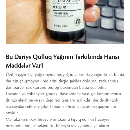
Bu Dəriyə Qulluq Yağının Tərkibində Hansı
Maddələr Var?
Üzüm çəyirdəyi yağı doymamış yağ turşuları ilə zəngindir ki, bu da
dərinin çatışmayan lipidlərini dəqiq şəkildə doldura, zədələnmiş
dəri baryer strukturunu bioloji baxımdan bərpa edə bilir.
Lavanda və çobanyastığındakı flavonoidlər və digər komponentlər
iltihab əleyhinə və sakitləşdirici təsirlərə malikdir, dəridə iltihablı
reaksiyaları effektiv şəkildə maneə törədir, qızartı və qaşınmanı
azaldır.
Manuka və mixək hüceyrə mitozunu təşviq edir və hüceyrə
metabolizmini sürətləndirir, hüceyrə səviyyəsində yaraların