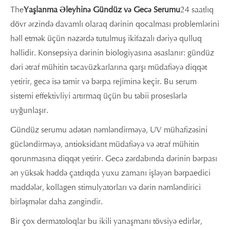
The
Yaşlanma Əleyhinə Gündüz və Gecə Serumu
24 saatlıq
dövr ərzində davamlı olaraq dərinin qocalması problemlərini
həll etmək üçün nəzərdə tutulmuş ikifazalı dəriyə qulluq
həllidir. Konsepsiya dərinin biologiyasına əsaslanır: gündüz
dəri ətraf mühitin təcavüzkarlarına qarşı müdafiəyə diqqət
yetirir, gecə isə təmir və bərpa rejiminə keçir. Bu serum
sistemi effektivliyi artırmaq üçün bu təbii proseslərlə
uyğunlaşır.
Gündüz serumu adətən nəmləndirməyə, UV mühafizəsini
gücləndirməyə, antioksidant müdafiəyə və ətraf mühitin
qorunmasına diqqət yetirir. Gecə zərdabında dərinin bərpası
ən yüksək həddə çatdıqda yuxu zamanı işləyən bərpaedici
maddələr, kollagen stimulyatorları və dərin nəmləndirici
birləşmələr daha zəngindir.
Bir çox dermatoloqlar bu ikili yanaşmanı tövsiyə edirlər,