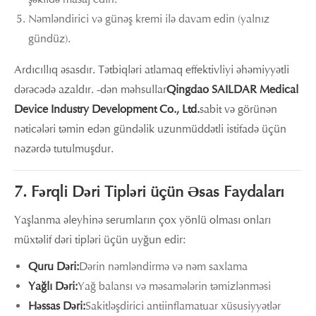
Nəmləndirici və günəş kremi ilə davam edin (yalnız
gündüz).
Ardıcıllıq əsasdır. Tətbiqləri atlamaq effektivliyi əhəmiyyətli
dərəcədə azaldır. -dən məhsullar
Qingdao SAILDAR Medical
Device Industry Development Co., Ltd.
sabit və görünən
nəticələri təmin edən gündəlik uzunmüddətli istifadə üçün
nəzərdə tutulmuşdur.
7. Fərqli Dəri Tipləri üçün Əsas Faydaları
Yaşlanma əleyhinə serumların çox yönlü olması onları
müxtəlif dəri tipləri üçün uyğun edir:
Quru Dəri:
Dərin nəmləndirmə və nəm saxlama
Yağlı Dəri:
Yağ balansı və məsamələrin təmizlənməsi
Həssas Dəri:
Sakitləşdirici antiinflamatuar xüsusiyyətlər