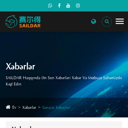
Xəbərlər
SAILDAR Haqqında Ən Son Xəbərləri Xəbər Və Mətbuat Sahəmizdə
Kəşf Edin
Ev
Xəbərlər
Sənaye Xəbərləri