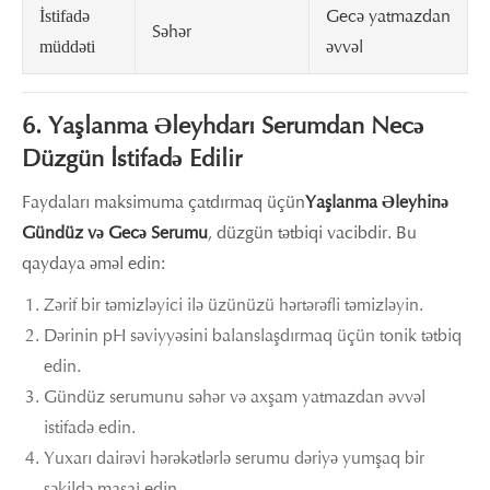
Gecə yatmazdan
İstifadə
Səhər
əvvəl
müddəti
6. Yaşlanma Əleyhdarı Serumdan Necə
Düzgün İstifadə Edilir
Faydaları maksimuma çatdırmaq üçün
Yaşlanma Əleyhinə
Gündüz və Gecə Serumu
, düzgün tətbiqi vacibdir. Bu
qaydaya əməl edin:
Zərif bir təmizləyici ilə üzünüzü hərtərəfli təmizləyin.
Dərinin pH səviyyəsini balanslaşdırmaq üçün tonik tətbiq
edin.
Gündüz serumunu səhər və axşam yatmazdan əvvəl
istifadə edin.
Yuxarı dairəvi hərəkətlərlə serumu dəriyə yumşaq bir
şəkildə masaj edin.