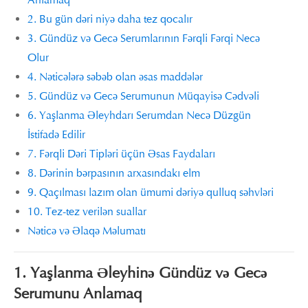
Anlamaq
2. Bu gün dəri niyə daha tez qocalır
3. Gündüz və Gecə Serumlarının Fərqli Fərqi Necə
Olur
4. Nəticələrə səbəb olan əsas maddələr
5. Gündüz və Gecə Serumunun Müqayisə Cədvəli
6. Yaşlanma Əleyhdarı Serumdan Necə Düzgün
İstifadə Edilir
7. Fərqli Dəri Tipləri üçün Əsas Faydaları
8. Dərinin bərpasının arxasındakı elm
9. Qaçılması lazım olan ümumi dəriyə qulluq səhvləri
10. Tez-tez verilən suallar
Nəticə və Əlaqə Məlumatı
1. Yaşlanma Əleyhinə Gündüz və Gecə
Serumunu Anlamaq