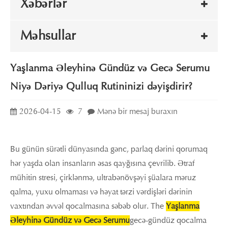
Xəbərlər
Məhsullar
Yaşlanma Əleyhinə Gündüz və Gecə Serumu
Niyə Dəriyə Qulluq Rutininizi dəyişdirir?
2026-04-15
7
Mənə bir mesaj buraxın
Bu günün sürətli dünyasında gənc, parlaq dərini qorumaq
hər yaşda olan insanların əsas qayğısına çevrilib. Ətraf
mühitin stresi, çirklənmə, ultrabənövşəyi şüalara məruz
qalma, yuxu olmaması və həyat tərzi vərdişləri dərinin
vaxtından əvvəl qocalmasına səbəb olur. The
Yaşlanma
Əleyhinə Gündüz və Gecə Serumu
gecə-gündüz qocalma