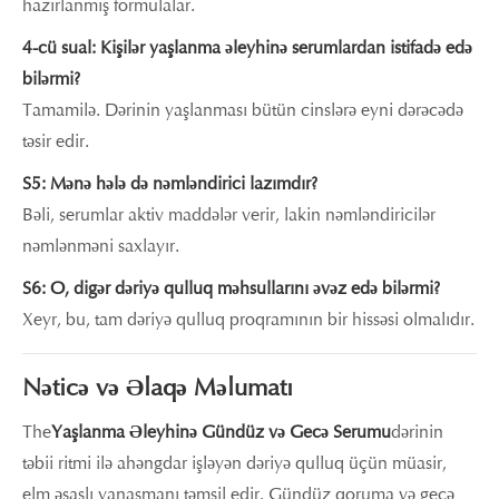
hazırlanmış formulalar.
4-cü sual: Kişilər yaşlanma əleyhinə serumlardan istifadə edə
bilərmi?
Tamamilə. Dərinin yaşlanması bütün cinslərə eyni dərəcədə
təsir edir.
S5: Mənə hələ də nəmləndirici lazımdır?
Bəli, serumlar aktiv maddələr verir, lakin nəmləndiricilər
nəmlənməni saxlayır.
S6: O, digər dəriyə qulluq məhsullarını əvəz edə bilərmi?
Xeyr, bu, tam dəriyə qulluq proqramının bir hissəsi olmalıdır.
Nəticə və Əlaqə Məlumatı
The
Yaşlanma Əleyhinə Gündüz və Gecə Serumu
dərinin
təbii ritmi ilə ahəngdar işləyən dəriyə qulluq üçün müasir,
elm əsaslı yanaşmanı təmsil edir. Gündüz qoruma və gecə