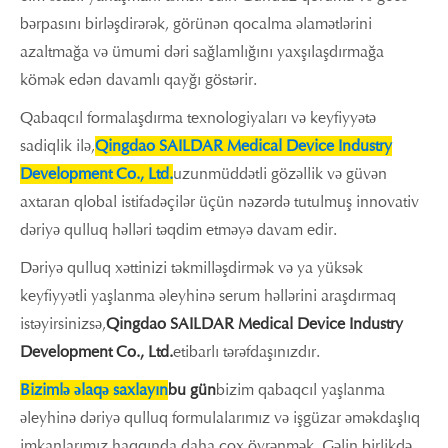
bərpasını birləşdirərək, görünən qocalma əlamətlərini
azaltmağa və ümumi dəri sağlamlığını yaxşılaşdırmağa
kömək edən davamlı qayğı göstərir.
Qabaqcıl formalaşdırma texnologiyaları və keyfiyyətə
sadiqlik ilə,
Qingdao SAILDAR Medical Device Industry
Development Co., Ltd.
uzunmüddətli gözəllik və güvən
axtaran qlobal istifadəçilər üçün nəzərdə tutulmuş innovativ
dəriyə qulluq həlləri təqdim etməyə davam edir.
Dəriyə qulluq xəttinizi təkmilləşdirmək və ya yüksək
keyfiyyətli yaşlanma əleyhinə serum həllərini araşdırmaq
istəyirsinizsə,
Qingdao SAILDAR Medical Device Industry
Development Co., Ltd.
etibarlı tərəfdaşınızdır.
Bizimlə əlaqə saxlayın
bu gün
bizim qabaqcıl yaşlanma
əleyhinə dəriyə qulluq formulalarımız və işgüzar əməkdaşlıq
imkanlarımız haqqında daha çox öyrənmək. Gəlin birlikdə