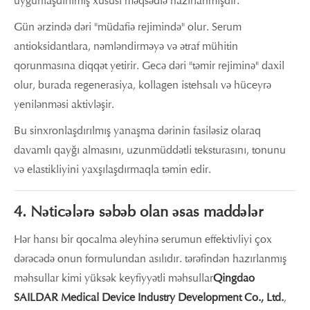
uyğunlaşdırılmış xüsusi məqsədlə hazırlanmışdır.
Gün ərzində dəri "müdafiə rejimində" olur. Serum
antioksidantlara, nəmləndirməyə və ətraf mühitin
qorunmasına diqqət yetirir. Gecə dəri "təmir rejiminə" daxil
olur, burada regenerasiya, kollagen istehsalı və hüceyrə
yenilənməsi aktivləşir.
Bu sinxronlaşdırılmış yanaşma dərinin fasiləsiz olaraq
davamlı qayğı almasını, uzunmüddətli teksturasını, tonunu
və elastikliyini yaxşılaşdırmaqla təmin edir.
4. Nəticələrə səbəb olan əsas maddələr
Hər hansı bir qocalma əleyhinə serumun effektivliyi çox
dərəcədə onun formulundan asılıdır. tərəfindən hazırlanmış
məhsullar kimi yüksək keyfiyyətli məhsullar
Qingdao
SAILDAR Medical Device Industry Development Co., Ltd.
,