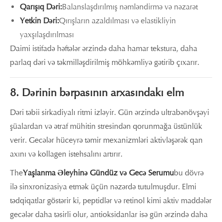
Qarışıq Dəri:
Balanslaşdırılmış nəmləndirmə və nəzarət
Yetkin Dəri:
Qırışların azaldılması və elastikliyin
yaxşılaşdırılması
Daimi istifadə həftələr ərzində daha hamar tekstura, daha
parlaq dəri və təkmilləşdirilmiş möhkəmliyə gətirib çıxarır.
8. Dərinin bərpasının arxasındakı elm
Dəri təbii sirkadiyalı ritmi izləyir. Gün ərzində ultrabənövşəyi
şüalardan və ətraf mühitin stresindən qorunmağa üstünlük
verir. Gecələr hüceyrə təmir mexanizmləri aktivləşərək qan
axını və kollagen istehsalını artırır.
The
Yaşlanma Əleyhinə Gündüz və Gecə Serumu
bu dövrə
ilə sinxronizasiya etmək üçün nəzərdə tutulmuşdur. Elmi
tədqiqatlar göstərir ki, peptidlər və retinol kimi aktiv maddələr
gecələr daha təsirli olur, antioksidanlar isə gün ərzində daha