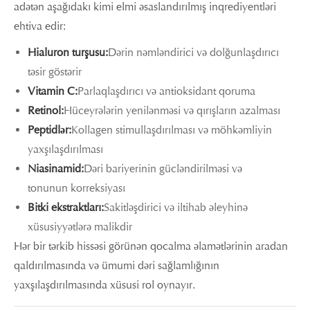
adətən aşağıdakı kimi elmi əsaslandırılmış inqrediyentləri
ehtiva edir:
Hialuron turşusu:
Dərin nəmləndirici və dolğunlaşdırıcı
təsir göstərir
Vitamin C:
Parlaqlaşdırıcı və antioksidant qoruma
Retinol:
Hüceyrələrin yenilənməsi və qırışların azalması
Peptidlər:
Kollagen stimullaşdırılması və möhkəmliyin
yaxşılaşdırılması
Niasinamid:
Dəri bariyerinin gücləndirilməsi və
tonunun korreksiyası
Bitki ekstraktları:
Sakitləşdirici və iltihab əleyhinə
xüsusiyyətlərə malikdir
Hər bir tərkib hissəsi görünən qocalma əlamətlərinin aradan
qaldırılmasında və ümumi dəri sağlamlığının
yaxşılaşdırılmasında xüsusi rol oynayır.