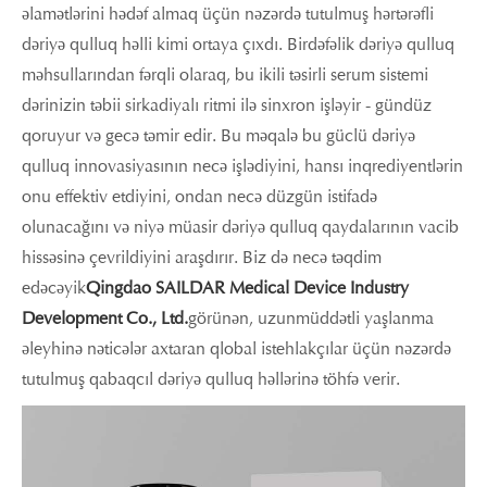
əlamətlərini hədəf almaq üçün nəzərdə tutulmuş hərtərəfli
dəriyə qulluq həlli kimi ortaya çıxdı. Birdəfəlik dəriyə qulluq
məhsullarından fərqli olaraq, bu ikili təsirli serum sistemi
dərinizin təbii sirkadiyalı ritmi ilə sinxron işləyir - gündüz
qoruyur və gecə təmir edir. Bu məqalə bu güclü dəriyə
qulluq innovasiyasının necə işlədiyini, hansı inqrediyentlərin
onu effektiv etdiyini, ondan necə düzgün istifadə
olunacağını və niyə müasir dəriyə qulluq qaydalarının vacib
hissəsinə çevrildiyini araşdırır. Biz də necə təqdim
edəcəyik
Qingdao SAILDAR Medical Device Industry
Development Co., Ltd.
görünən, uzunmüddətli yaşlanma
əleyhinə nəticələr axtaran qlobal istehlakçılar üçün nəzərdə
tutulmuş qabaqcıl dəriyə qulluq həllərinə töhfə verir.