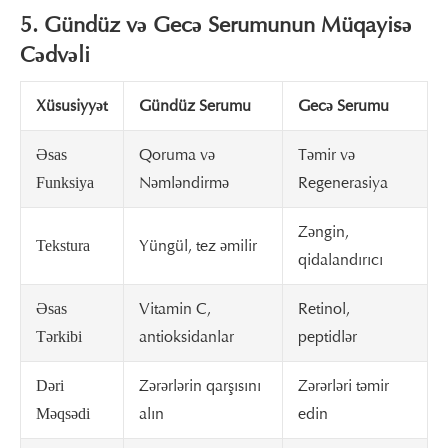
5. Gündüz və Gecə Serumunun Müqayisə
Cədvəli
Xüsusiyyət
Gündüz Serumu
Gecə Serumu
Qoruma və
Təmir və
Əsas
Nəmləndirmə
Regenerasiya
Funksiya
Zəngin,
Yüngül, tez əmilir
Tekstura
qidalandırıcı
Vitamin C,
Retinol,
Əsas
antioksidanlar
peptidlər
Tərkibi
Zərərlərin qarşısını
Zərərləri təmir
Dəri
alın
edin
Məqsədi