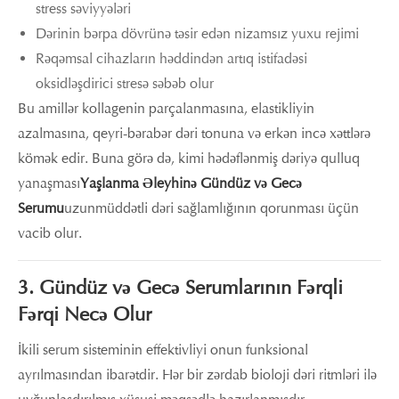
stress səviyyələri
Dərinin bərpa dövrünə təsir edən nizamsız yuxu rejimi
Rəqəmsal cihazların həddindən artıq istifadəsi
oksidləşdirici stresə səbəb olur
Bu amillər kollagenin parçalanmasına, elastikliyin
azalmasına, qeyri-bərabər dəri tonuna və erkən incə xəttlərə
kömək edir. Buna görə də, kimi hədəflənmiş dəriyə qulluq
yanaşması
Yaşlanma Əleyhinə Gündüz və Gecə
Serumu
uzunmüddətli dəri sağlamlığının qorunması üçün
vacib olur.
3. Gündüz və Gecə Serumlarının Fərqli
Fərqi Necə Olur
İkili serum sisteminin effektivliyi onun funksional
ayrılmasından ibarətdir. Hər bir zərdab bioloji dəri ritmləri ilə