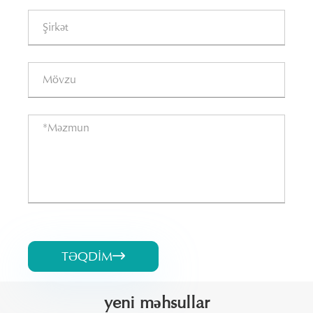
TƏQDIM

yeni məhsullar