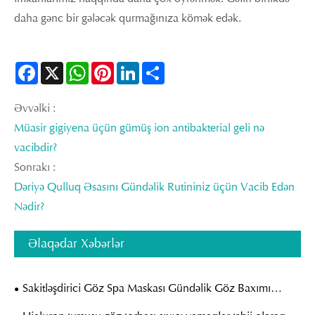
daha gənc bir gələcək qurmağınıza kömək edək.
Facebook
X
WhatsApp
Pinterest
LinkedIn
Share
Əvvəlki :
Müasir gigiyena üçün gümüş ion antibakterial geli nə
vacibdir?
Sonrakı :
Dəriyə Qulluq Əsasını Gündəlik Rutininiz üçün Vacib Edən
Nədir?
Əlaqədar Xəbərlər
Sakitləşdirici Göz Spa Maskası Gündəlik Göz Baxımı
Rutininizi Necə Təkmilləşdirə bilər?