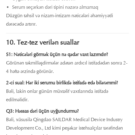
Serum seçərkən dəri tipini nəzərə almamaq
Düzgün təhsil və nizam-intizam nəticələri əhəmiyyətli
dərəcədə artırır.
10. Tez-tez verilən suallar
S1: Nəticələri görmək üçün nə qədər vaxt lazımdır?
Görünən təkmilləşdirmələr adətən ardıcıl istifadədən sonra 2-
4 həftə ərzində görünür.
2-ci sual: Hər iki serumu birlikdə istifadə edə bilərəmmi?
Bəli, lakin onlar günün müxtəlif vaxtlarında istifadə
edilməlidir.
Q3: Həssas dəri üçün uyğundurmu?
Bəli, xüsusilə Qingdao SAILDAR Medical Device Industry
Development Co., Ltd kimi peşəkar istehsalçılar tərəfindən