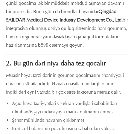
çünki qocalma tək bir müddətlə məhdudlaşmayan davamlı
bir prosesdir. Buna görə də brendlər bəyənirlər
Qingdao
SAILDAR Medical Device Industry Development Co., Ltd.
bir
inteqrasiya olunmuş dəriyə qulluq sistemində həm qorunma,
həm də regenerasiyanı dəstəkləyən qabaqcıl formulaların
hazırlanmasına böyük sərmayə qoyun.
2. Bu gün dəri niyə daha tez qocalır
Müasir həyat tərzi dərinin görünən qocalmasını əhəmiyyətli
dərəcədə sürətləndirdi. Əvvəlki nəsillərdən fərqli olaraq,
indiki dəri eyni vaxtda bir çox stres faktoruna məruz qalır.
Açıq hava fəaliyyətləri və ekran vərdişləri səbəbindən
ultrabənövşəyi radiasiyaya məruz qalmanın artması
Şəhər mühitində havanın çirklənməsi
Kortizol balansının pozulmasına səbəb olan yüksək