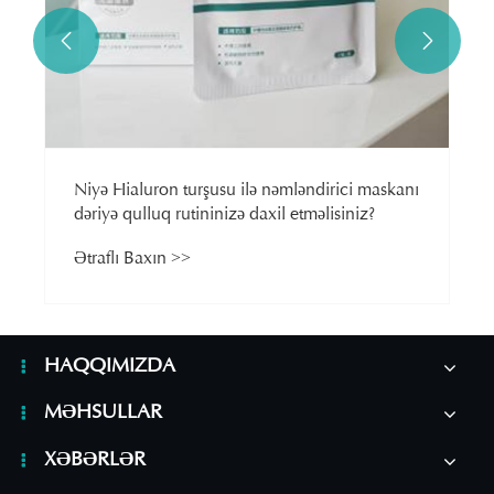


Niyə Hialuron turşusu ilə nəmləndirici maskanı
dəriyə qulluq rutininizə daxil etməlisiniz?
Ətraflı Baxın >>
HAQQIMIZDA
MƏHSULLAR
XƏBƏRLƏR