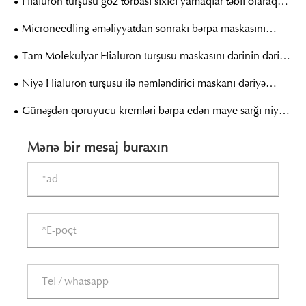
Hialuron turşusu göz torbası sıxıcı yamaqlar təbii olaraq
göz altı gənc görünüşünü necə bərpa edir?
Microneedling əməliyyatdan sonrakı bərpa maskasını
dərinin bərpası üçün vacib edən nədir?
Tam Molekulyar Hialuron turşusu maskasını dərinin dərin
nəmləndirilməsi üçün bu qədər təsirli edən nədir?
Niyə Hialuron turşusu ilə nəmləndirici maskanı dəriyə
qulluq rutininizə daxil etməlisiniz?
Günəşdən qoruyucu kremləri bərpa edən maye sarğı niyə
müasir dərinin qorunması üçün vacib olur?
Mənə bir mesaj buraxın