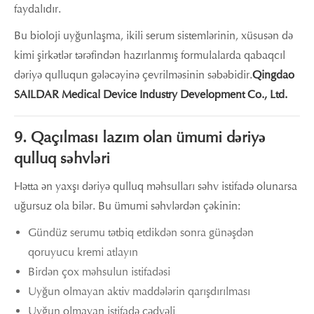
faydalıdır.
Bu bioloji uyğunlaşma, ikili serum sistemlərinin, xüsusən də
kimi şirkətlər tərəfindən hazırlanmış formulalarda qabaqcıl
dəriyə qulluqun gələcəyinə çevrilməsinin səbəbidir.
Qingdao
SAILDAR Medical Device Industry Development Co., Ltd.
9. Qaçılması lazım olan ümumi dəriyə
qulluq səhvləri
Hətta ən yaxşı dəriyə qulluq məhsulları səhv istifadə olunarsa
uğursuz ola bilər. Bu ümumi səhvlərdən çəkinin:
Gündüz serumu tətbiq etdikdən sonra günəşdən
qoruyucu kremi atlayın
Birdən çox məhsulun istifadəsi
Uyğun olmayan aktiv maddələrin qarışdırılması
Uyğun olmayan istifadə cədvəli