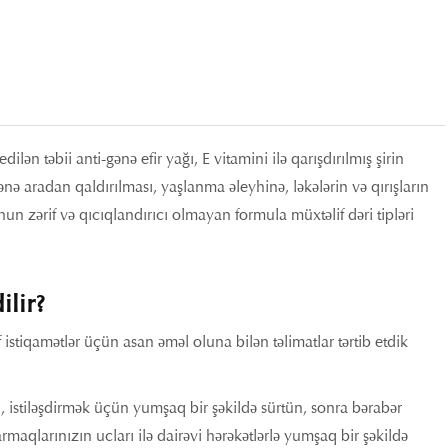
ən təbii anti-gənə efir yağı, E vitamini ilə qarışdırılmış şirin
ənə aradan qaldırılması, yaşlanma əleyhinə, ləkələrin və qırışların
nun zərif və qıcıqlandırıcı olmayan formula müxtəlif dəri tipləri
ilir?
istiqamətlər üçün asan əməl oluna bilən təlimatlar tərtib etdik
 istiləşdirmək üçün yumşaq bir şəkildə sürtün, sonra bərabər
rmaqlarınızın ucları ilə dairəvi hərəkətlərlə yumşaq bir şəkildə