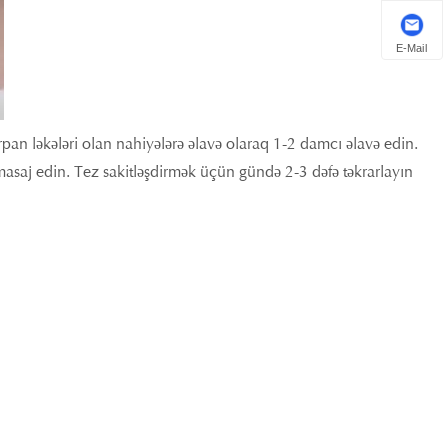
E-Mail
pan ləkələri olan nahiyələrə əlavə olaraq 1-2 damcı əlavə edin.
masaj edin. Tez sakitləşdirmək üçün gündə 2-3 dəfə təkrarlayın