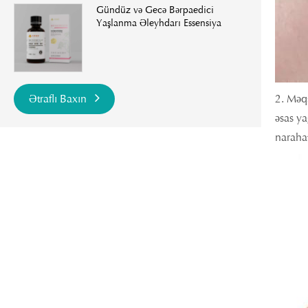
Gündüz və Gecə Bərpaedici
Yaşlanma Əleyhdarı Essensiya
2. Məqs
Ətraflı Baxın
əsas ya
narahat