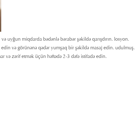
 və uyğun miqdarda bədənlə bərabər şəkildə qarışdırın. losyon.
biq edin və görünənə qədər yumşaq bir şəkildə masaj edin. udulmuş.
r və zərif etmək üçün həftədə 2-3 dəfə istifadə edin.