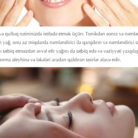
yə qulluq rutininizdə istifadə etmək üçün: Tonikdən sonra və nəmlən
 yağ, onu az miqdarda nəmləndirici ilə qarışdırın və nəmləndirici tə
 tətbiq etməzdən əvvəl efir yağını da tətbiq edə və vəziyyəti yaxşıla
anma əleyhinə və ləkələri aradan qaldıran təsirlər əlavə edir.