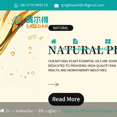
8613791999128
qingdaosaildar@gmail.com
EV
HAQQIMIZDA
MƏHSULL
Ev
Məhsullar
Efir yağları
Yaşlanma Əleyhinə Gündüz v