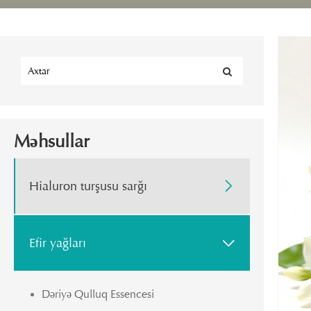
Məhsullar
Hialuron turşusu sarğı

Efir yağları

Dəriyə Qulluq Essencesi