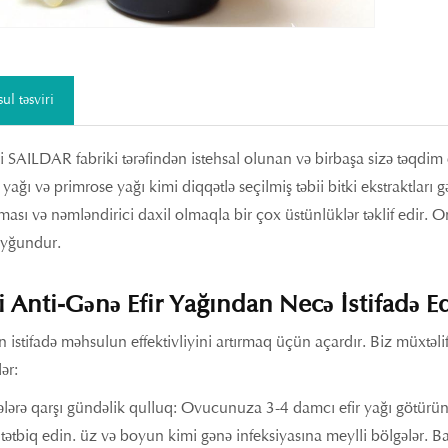
ul təsviri
 SAILDAR fabriki tərəfindən istehsal olunan və birbaşa sizə təqdim edil
ağı və primrose yağı kimi diqqətlə seçilmiş təbii bitki ekstraktları g
ması və nəmləndirici daxil olmaqla bir çox üstünlüklər təklif edir. O
yğundur.
i Anti-Gənə Efir Yağından Necə İstifadə Ed
istifadə məhsulun effektivliyini artırmaq üçün açardır. Biz müxtəlif 
ər:
lərə qarşı gündəlik qulluq: Ovucunuza 3-4 damcı efir yağı götürün,
 tətbiq edin. üz və boyun kimi gənə infeksiyasına meylli bölgələr. Ba