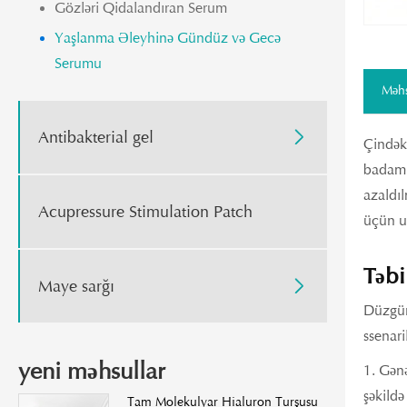
Gözləri Qidalandıran Serum
Yaşlanma Əleyhinə Gündüz və Gecə
Serumu
Məhs
Antibakterial gel

Çindəki
badam y
azaldıl
Acupressure Stimulation Patch
üçün u
Təbi
Maye sarğı

Düzgün 
ssenaril
yeni məhsullar
1. Gənə
şəkildə
Tam Molekulyar Hialuron Turşusu