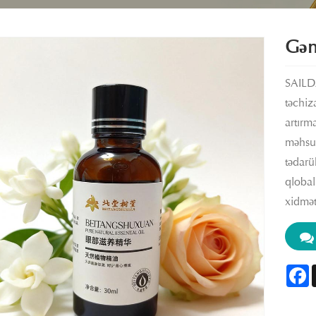
Gənə
SAILDA
təchiz
artırm
məhsul
tədarük
qlobal
xidmətl
F