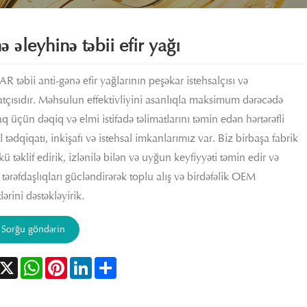
 əleyhinə təbii efir yağı
R təbii anti-gənə efir yağlarının peşəkar istehsalçısı və
atçısıdır. Məhsulun effektivliyini asanlıqla maksimum dərəcədə
aq üçün dəqiq və elmi istifadə təlimatlarını təmin edən hərtərəfli
 tədqiqatı, inkişafı və istehsal imkanlarımız var. Biz birbaşa fabrik
ü təklif edirik, izlənilə bilən və uyğun keyfiyyəti təmin edir və
 tərəfdaşlıqları gücləndirərək toplu alış və birdəfəlik OEM
ərini dəstəkləyirik.
Sorğu göndərin
acebook
X
WhatsApp
Pinterest
LinkedIn
Share