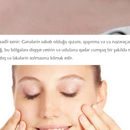
ədli təmir: Gənələrin səbəb olduğu qızartı, qaşınma və ya nəzərəçar
ğ, bu bölgələrə diqqət yetirin və udulana qədər yumşaq bir şəkildə 
lıq və ləkələrin solmasına kömək edir.