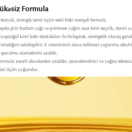
ükəsiz Formula
ksiyalı, sinergik təmir üçün təbii bitki mənşəli formula.
qətlə şirin badam yağı və primrose yağını əsas kimi seçirik, dərini y
və qızılgül kimi bitki ekstraktları ilə birləşərək, sinergetik olaraq gə
rahatlığını sakitləşdirir; E vitamininin əlavə edilməsi yaşlanma əleyhi
 qocalma əlamətlərini azaldır.
ormula zərərli əlavələrdən azaddır, təravətləndirici və yağsız tekstur
pləri üçün uyğundur.