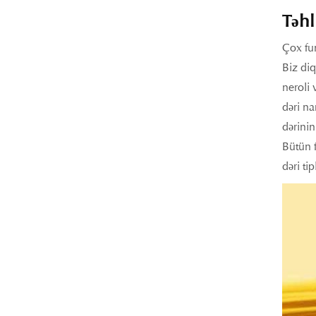
Təhl
Çox fun
Biz diq
neroli 
dəri na
dərinin
Bütün f
dəri ti