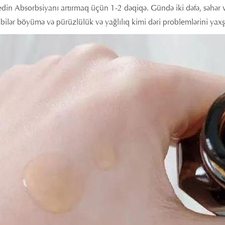
din Absorbsiyanı artırmaq üçün 1-2 dəqiqə. Gündə iki dəfə, səhər və
bilər böyümə və pürüzlülük və yağlılıq kimi dəri problemlərini yaxşı