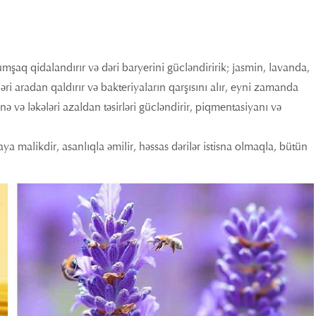
umşaq qidalandırır və dəri baryerini gücləndiririk; jasmin, lavanda,
nələri aradan qaldırır və bakteriyaların qarşısını alır, eyni zamanda
nə və ləkələri azaldan təsirləri gücləndirir, piqmentasiyanı və
aya malikdir, asanlıqla əmilir, həssas dərilər istisna olmaqla, bütün