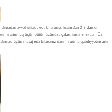
diricidən əvvəl istifadə edə bilərsiniz. Esansdan 2-3 damcı
sirini artırmaq üçün bütün üzünüzə çəkin. təmir effektləri. Üz
şdırmaq üçün masaj edə bilərsiniz dərinin udma qabiliyyətini artırır