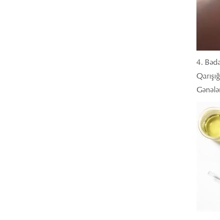
4. Bədə
Qarışığ
Gənələr