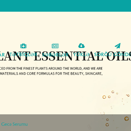
TƏTBIQLƏR
YÜKLƏ
SORĞU GÖNDƏ
AR
XƏBƏRLƏR
ə Gecə Serumu