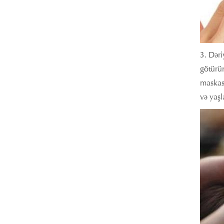
3. Dəri
götürün
maskası
və yaşl