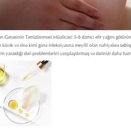
n Gənəsinin Təmizlənməsi Müalicəsi: 5-6 damcı efir yağını götürün
ı kürək və sinə kimi gənə infeksiyasına meyilli olan nahiyələrə tət
in yaratdığı dəri problemlərini yaxşılaşdırmaq və dərinizi daha hama