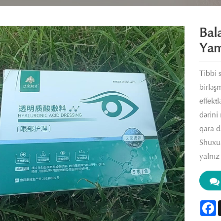
Bal
Yam
Tibbi 
birləş
effekt
dərini
qara d
Shuxua
yalnız
F