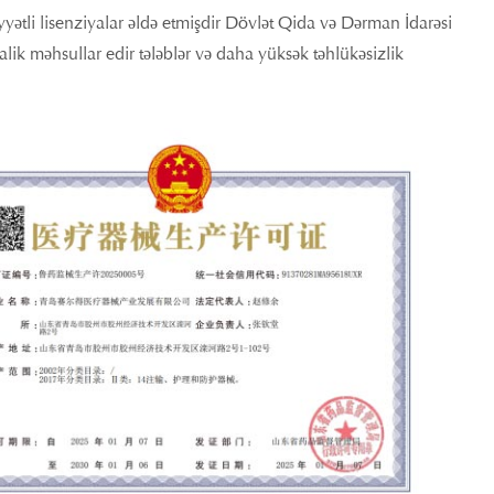
iyyətli lisenziyalar əldə etmişdir Dövlət Qida və Dərman İdarəsi
malik məhsullar edir tələblər və daha yüksək təhlükəsizlik