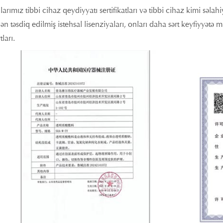
arımız tibbi cihaz qeydiyyatı sertifikatları və tibbi cihaz kimi səlah
dən təsdiq edilmiş istehsal lisenziyaları, onları daha sərt keyfiyyətə 
ları.