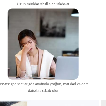
Uzun müddət təhsil alan tələbələr
ez-tez gec saatlar göz ətrafında yorğun, mat dəri və qara
dairələrə səbəb olur