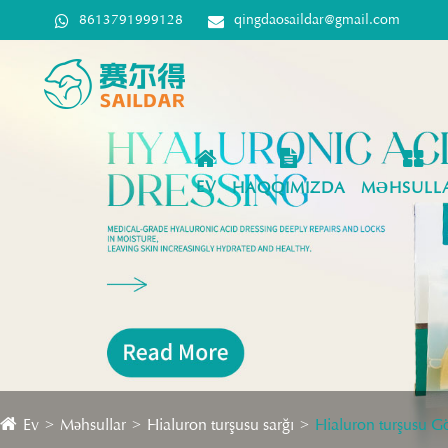
8613791999128
qingdaosaildar@gmail.com
EV
HAQQIMIZDA
MƏHSULL
Ev
Məhsullar
Hialuron turşusu sarğı
Hialuron turşusu G