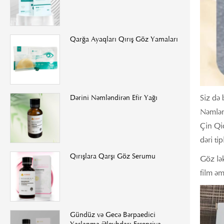
Qarğa Ayaqları Qırış Göz Yamaları
Siz də 
Dərini Nəmləndirən Efir Yağı
Nəmlənd
Çin Qid
dəri ti
Qırışlara Qarşı Göz Serumu
Göz lək
film əm
Gündüz və Gecə Bərpaedici