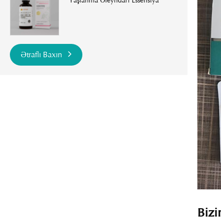
Yaşlanma Əleyhdarı Essensiya
Ətraflı Baxın
Biz