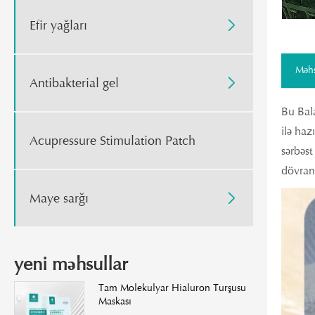
Efir yağları

Məhs
Antibakterial gel

Bu Bal
ilə haz
Acupressure Stimulation Patch
sərbəst
dövranı
Maye sarğı

yeni məhsullar
Tam Molekulyar Hialuron Turşusu
Maskası