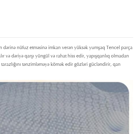
tin dərinə nüfuz etməsinə imkan verən yüksək yumşaq Tencel parça
 alır və dəriyə qarşı yüngül və rahat hiss edir, yapışqanlıq olmadan
ji tarazlığını tənzimləməyə kömək edir gözləri gücləndirir, qan