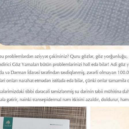
bu problemlərdən əziyyət çəkirsiniz? Quru gözlər, göz yorğunluğu, 
irici Göz Yamaları bütün problemlərinizi həll edə bilər! Adi göz ya
a və Dərman İdarəsi tərəfindən təsdiqlənmiş, zərərli olmayan 100.0
pləri onları narahat etmədən istifadə edə bilər, çünki onlar tamamilə 
ələrimizdəki tibbi dərəcəli təmizlənmiş su dərinin təbii mühitinə da
ələ gətirir, nəinki transepidermal nəm itkisini azaldır, doldurur, hə