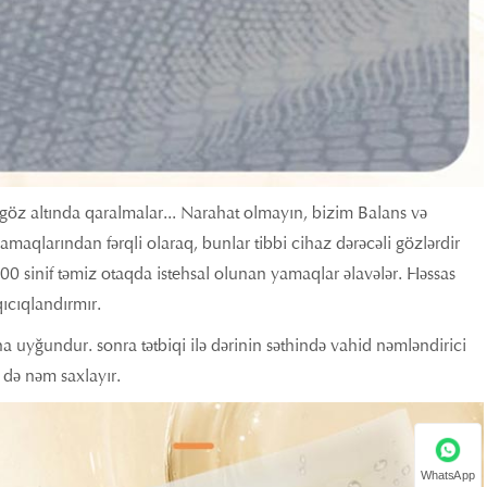
göz altında qaralmalar... Narahat olmayın, bizim Balans və
maqlarından fərqli olaraq, bunlar tibbi cihaz dərəcəli gözlərdir
00 sinif təmiz otaqda istehsal olunan yamaqlar əlavələr. Həssas
qıcıqlandırmır.
ha uyğundur. sonra tətbiqi ilə dərinin səthində vahid nəmləndirici
m də nəm saxlayır.
WhatsApp