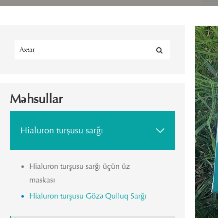
Məhsullar
Hialuron turşusu sarğı

Hialuron turşusu sarğı üçün üz
maskası
Hialuron turşusu Gözə Qulluq Sarğı