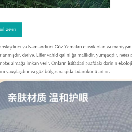
ul təsviri
anslaşdırıcı və Nəmləndirici Göz Yamaları elastik olan və mahiyyə
ırlanmışdır. dəriyə. Liflər vahid qalınlığa malikdir, yumşaqdır, nəfəs
 nəfəs almağa imkan verir. Onların istifadəsi ətrafdakı dərinin ekolo
nı yaxşılaşdırır və göz bölgəsinə qida tədarükünü artırır.