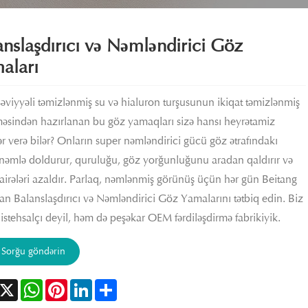
anslaşdırıcı və Nəmləndirici Göz
aları
səviyyəli təmizlənmiş su və hialuron turşusunun ikiqat təmizlənmiş
məsindən hazırlanan bu göz yamaqları sizə hansı heyrətamiz
lər verə bilər? Onların super nəmləndirici gücü göz ətrafındakı
 nəmlə doldurur, quruluğu, göz yorğunluğunu aradan qaldırır və
airələri azaldır. Parlaq, nəmlənmiş görünüş üçün hər gün Beitang
n Balanslaşdırıcı və Nəmləndirici Göz Yamalarını tətbiq edin. Biz
 istehsalçı deyil, həm də peşəkar OEM fərdiləşdirmə fabrikiyik.
Sorğu göndərin
acebook
X
WhatsApp
Pinterest
LinkedIn
Share