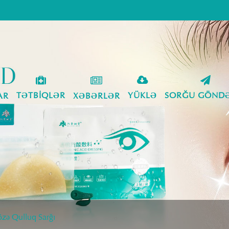
TƏTBIQLƏR
YÜKLƏ
SORĞU GÖNDƏ
AR
XƏBƏRLƏR
özə Qulluq Sarğı