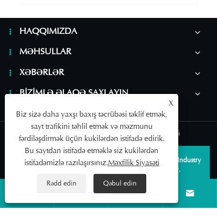
HAQQIMIZDA
MƏHSULLAR
XƏBƏRLƏR
BIZIMLƏ ƏLAQƏ SAXLAYIN
X
Biz sizə daha yaxşı baxış təcrübəsi təklif etmək,
sayt trafikini təhlil etmək və məzmunu
Links
|
Sitemap
|
RSS
|
XML
|
Məxfilik Siyasəti
fərdiləşdirmək üçün kukilərdən istifadə edirik.
Bu saytdan istifadə etməklə siz kukilərdən
Copyright © 2026 Qingdao SAILDAR Medical Device Industry
istifadəmizlə razılaşırsınız.
Məxfilik Siyasəti
Development Co., Ltd. Bütün hüquqlar qorunur.
Rədd edin
Qəbul edin



