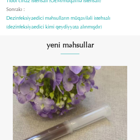
Tibbi cihaz istehsalı (OEM/müqavilə istehsalı)
Sonrakı :
Dezinfeksiyaedici məhsulların müqaviləli istehsalı
(dezinfeksiyaedici kimi qeydiyyata alınmışdır)
yeni məhsullar