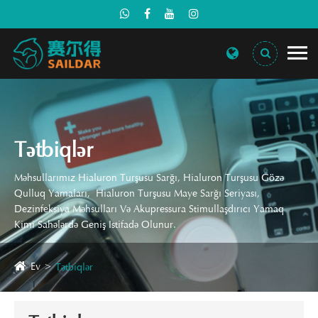
Tətbiqlər
Məhsullarımız Hialuron Turşusu Sarğı, Hialuron Turşusu Gözə
Qulluq Yamaları, Hialuron Turşusu Maye Sarğı Seriyası,
Dezinfeksiya Məhsulları Və Akupressura Stimullaşdırıcı Yamaq
Kimi Sahələrdə Geniş Istifadə Olunur.
Ev
Tətbiqlər