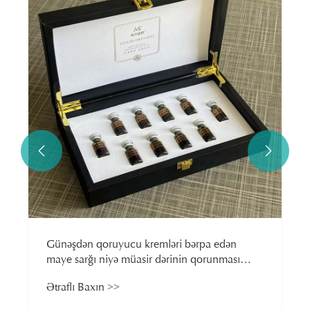


Günəşdən qoruyucu kremləri bərpa edən
maye sarğı niyə müasir dərinin qorunması
üçün vacib olur?
Ətraflı Baxın >>