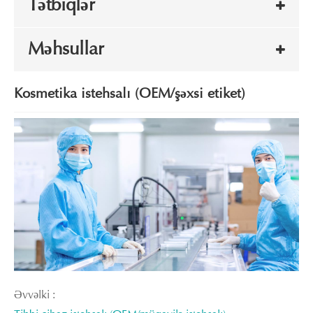
Tətbiqlər
Məhsullar
Kosmetika istehsalı (OEM/şəxsi etiket)
Əvvəlki :