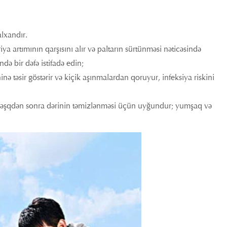
alxandır.
artımının qarşısını alır və paltarın sürtünməsi nəticəsində
də bir dəfə istifadə edin;
inə təsir göstərir və kiçik aşınmalardan qoruyur, infeksiya riskini
ə məşqdən sonra dərinin təmizlənməsi üçün uyğundur; yumşaq və