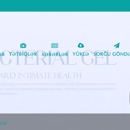
TƏTBIQLƏR
YÜKLƏ
SORĞU GÖNDƏ
AR
XƏBƏRLƏR
 Gel