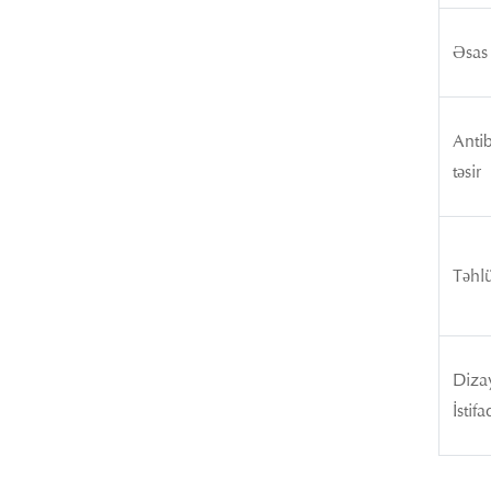
Əsas 
Antib
təsir
Təhlü
Diza
İstifa