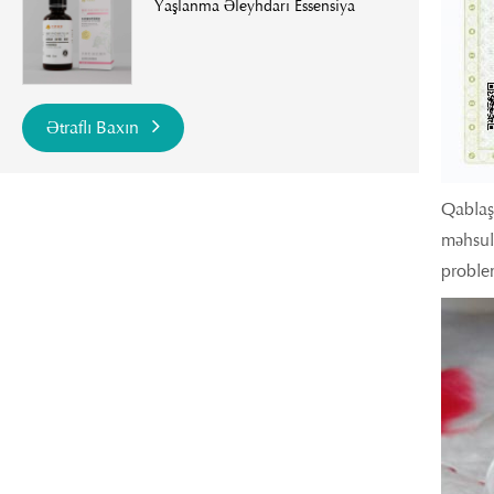
Yaşlanma Əleyhdarı Essensiya
Ətraflı Baxın
Qablaşd
məhsulu
problem