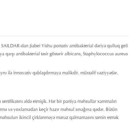
 SAILDAR-dan Jiabei Yishu portativ antibakterial dəriyə qulluq geli
-ya qarşı antibakterial təsir göstərir albicans, Staphylococcus aureus
zaynı ilə innovativ qablaşdırmaya malikdir. müxtəlif vəziyyətlər.
sertifikatını əldə etmişik. Hər bir partiya məhsullar xammalın
əşdirmə və yoxlamadan keçir hazır məhsul sınağına qədər. Bütün
rir məhsulun ikincil çirklənməyə məruz qalmamasını təmin etmək