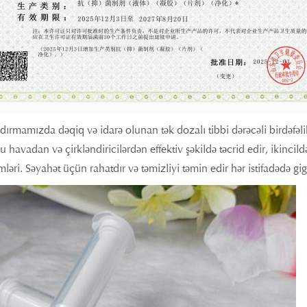
ırmamızda dəqiq və idarə olunan tək dozalı tibbi dərəcəli birdəfəl
 havadan və çirkləndiricilərdən effektiv şəkildə təcrid edir, ikincild
ləri. Səyahət üçün rahatdır və təmizliyi təmin edir hər istifadədə gi