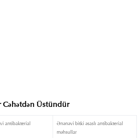
ər Cəhətdən Üstündür
i antibakterial
Ənənəvi bitki əsaslı antibakterial
məhsullar