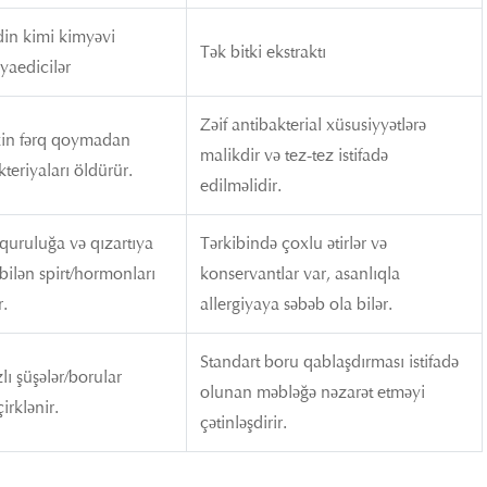
din kimi kimyəvi
Tək bitki ekstraktı
yaedicilər
Zəif antibakterial xüsusiyyətlərə
akin fərq qoymadan
malikdir və tez-tez istifadə
kteriyaları öldürür.
edilməlidir.
quruluğa və qızartıya
Tərkibində çoxlu ətirlər və
bilən spirt/hormonları
konservantlar var, asanlıqla
r.
allergiyaya səbəb ola bilər.
Standart boru qablaşdırması istifadə
lı şüşələr/borular
olunan məbləğə nəzarət etməyi
irklənir.
çətinləşdirir.