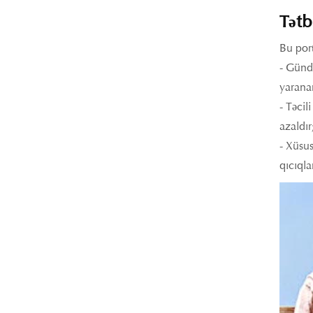
Tətb
Bu port
- Gündə
yaranan
- Təcil
azaldır
- Xüsu
qıcıqla