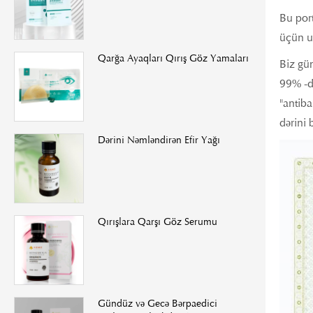
Bu port
üçün u
Qarğa Ayaqları Qırış Göz Yamaları
Biz güm
99% -də
"antiba
dərini 
Dərini Nəmləndirən Efir Yağı
Qırışlara Qarşı Göz Serumu
Gündüz və Gecə Bərpaedici