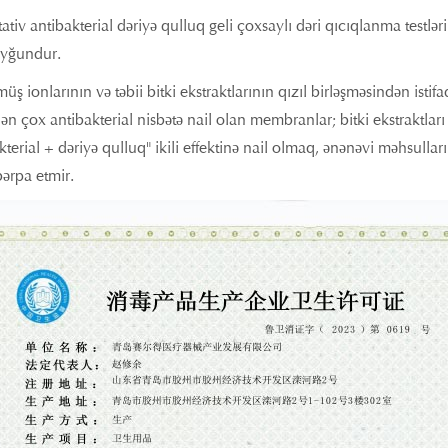
ativ antibakterial dəriyə qulluq geli çoxsaylı dəri qıcıqlanma testlə
yğundur.
üş ionlarının və təbii bitki ekstraktlarının qızıl birləşməsindən ist
n çox antibakterial nisbətə nail olan membranlar; bitki ekstraktları d
kterial + dəriyə qulluq" ikili effektinə nail olmaq, ənənəvi məhsullar
bərpa etmir.