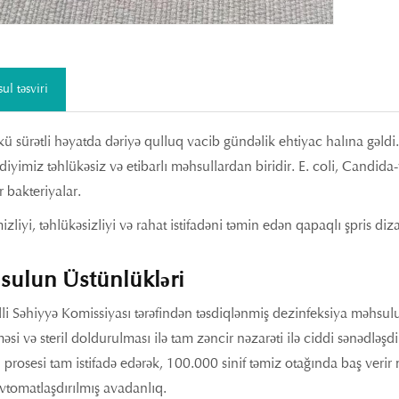
ul təsviri
 sürətli həyatda dəriyə qulluq vacib gündəlik ehtiyac halına gəldi.
etdiyimiz təhlükəsiz və etibarlı məhsullardan biridir. E. coli, Candida
r bakteriyalar.
izliyi, təhlükəsizliyi və rahat istifadəni təmin edən qapaqlı şpris di
sulun Üstünlükləri
li Səhiyyə Komissiyası tərəfindən təsdiqlənmiş dezinfeksiya məhsulu 
məsi və steril doldurulması ilə tam zəncir nəzarəti ilə ciddi sənədl
l prosesi tam istifadə edərək, 100.000 sinif təmiz otağında baş ve
vtomatlaşdırılmış avadanlıq.