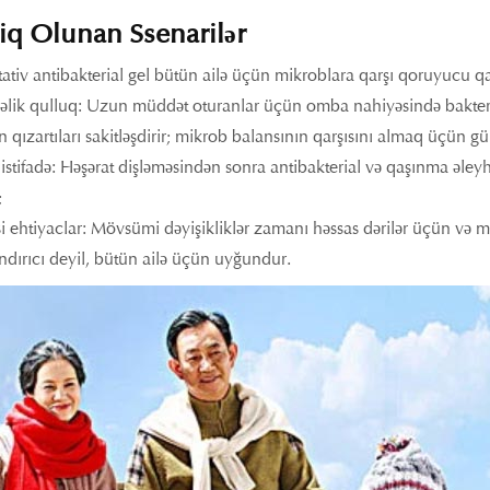
iq Olunan Ssenarilər
ativ antibakterial gel bütün ailə üçün mikroblara qarşı qoruyucu q
lik qulluq: Uzun müddət oturanlar üçün omba nahiyəsində bakteriya 
 qızartıları sakitləşdirir; mikrob balansının qarşısını almaq üçün gün
i istifadə: Həşərat dişləməsindən sonra antibakterial və qaşınma əleyh
;
si ehtiyaclar: Mövsümi dəyişikliklər zamanı həssas dərilər üçün v
ndırıcı deyil, bütün ailə üçün uyğundur.