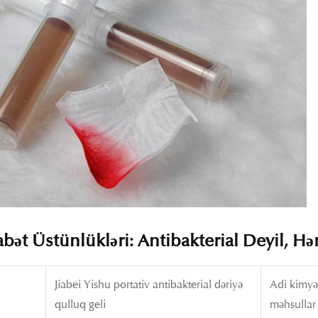
bət Üstünlükləri: Antibakterial Deyil, H
Jiabei Yishu portativ antibakterial dəriyə
Adi kimyəv
qulluq geli
məhsullar