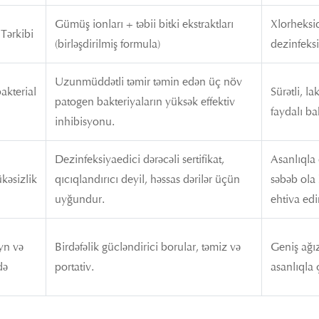
Gümüş ionları + təbii bitki ekstraktları
Xlorheksi
Tərkibi
(birləşdirilmiş formula)
dezinfeksi
Uzunmüddətli təmir təmin edən üç növ
akterial
Sürətli, l
patogen bakteriyaların yüksək effektiv
faydalı ba
inhibisyonu.
Dezinfeksiyaedici dərəcəli sertifikat,
Asanlıqla 
kəsizlik
qıcıqlandırıcı deyil, həssas dərilər üçün
səbəb ola 
uyğundur.
ehtiva edi
yn və
Birdəfəlik gücləndirici borular, təmiz və
Geniş ağız
də
portativ.
asanlıqla ç