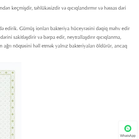
rindən keçmişdir, təhlükəsizdir və qıcıqlandırmır və həssas dəri
ifadə edirik. Gümüş ionları bakteriya hüceyrəsini dəqiq məhv edir
ərini sakitləşdirir və bərpa edir, neytrallaşdırır qıcıqlanma,
ın ağrı nöqtəsini həll etmək yalnız bakteriyaları öldürür, ancaq
WhatsApp