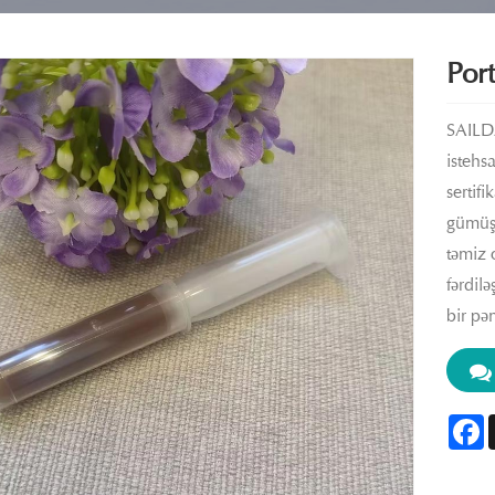
Port
SAILDA
istehsa
sertif
gümüş i
təmiz 
fərdil
bir pə
F