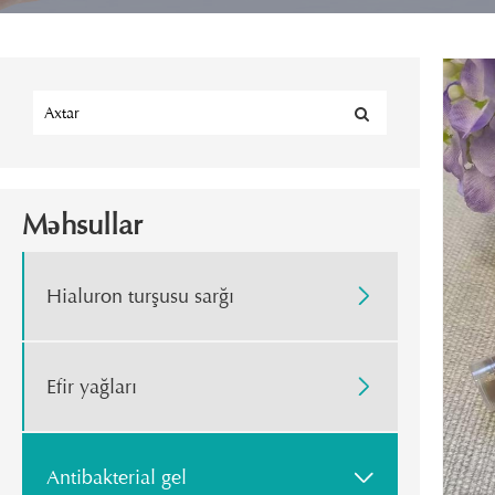
Məhsullar
Hialuron turşusu sarğı

Efir yağları

Antibakterial gel
