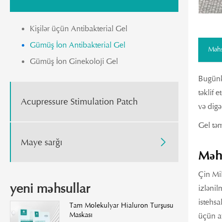
Kişilər üçün Antibakterial Gel
Gümüş İon Antibakterial Gel
Məhs
Gümüş İon Ginekoloji Gel
Bugünkü
təklif 
Acupressure Stimulation Patch
və digə
Gel təm
Maye sarğı

Məh
Çin Mil
yeni məhsullar
izlənil
istehsa
Tam Molekulyar Hialuron Turşusu
Maskası
üçün a