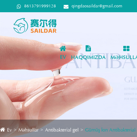
8613791999128
qingdaosaildar@gmail.com
EV
HAQQIMIZDA
MƏHSULL
Ev
Məhsullar
Antibakterial gel
Gümüş İon Antibakterial