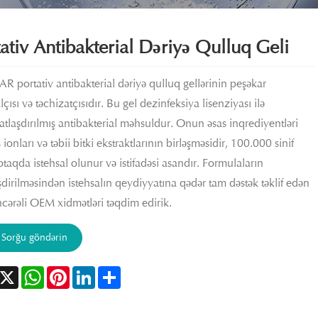
ativ Antibakterial Dəriyə Qulluq Geli
R portativ antibakterial dəriyə qulluq gellərinin peşəkar
lçısı və təchizatçısıdır. Bu gel dezinfeksiya lisenziyası ilə
ikatlaşdırılmış antibakterial məhsuldur. Onun əsas inqrediyentləri
onları və təbii bitki ekstraktlarının birləşməsidir, 100.000 sinif
otaqda istehsal olunur və istifadəsi asandır. Formulaların
əşdirilməsindən istehsalın qeydiyyatına qədər tam dəstək təklif edən
ncərəli OEM xidmətləri təqdim edirik.
Sorğu göndərin
acebook
X
WhatsApp
Pinterest
LinkedIn
Share