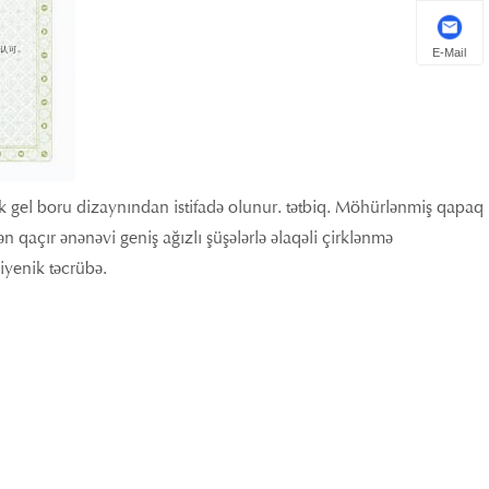
E-Mail
ik gel boru dizaynından istifadə olunur. tətbiq. Möhürlənmiş qapaq
ən qaçır ənənəvi geniş ağızlı şüşələrlə əlaqəli çirklənmə
giyenik təcrübə.