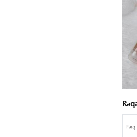
Rəqa
Fərq