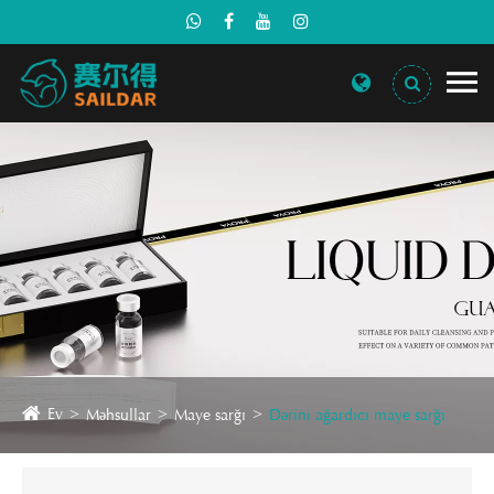
Ev
Məhsullar
Maye sarğı
Dərini ağardıcı maye sarğı