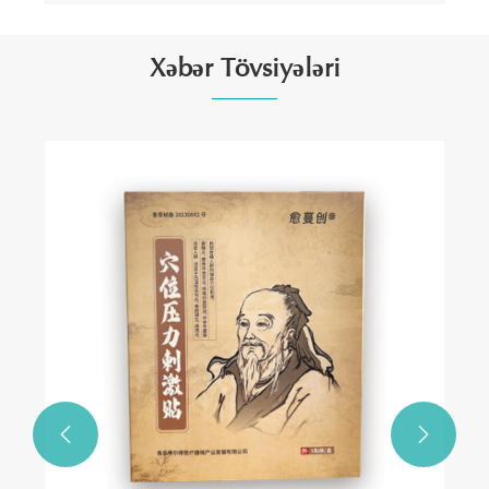
Xəbər Tövsiyələri
Yaşlanma Əleyhinə Gündüz və Gecə Serumu
Niyə Dəriyə Qulluq Rutininizi dəyişdirir?
Ətraflı Baxın >>

