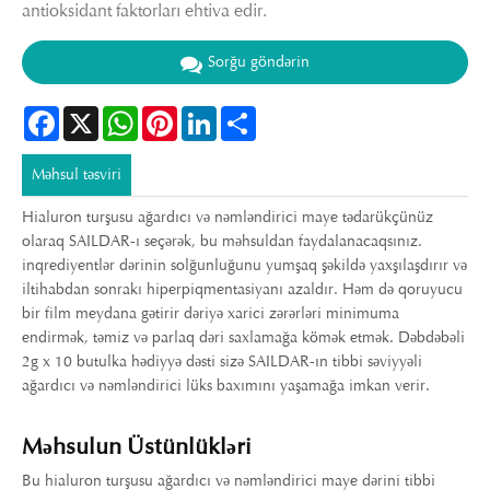
antioksidant faktorları ehtiva edir.
Sorğu göndərin
Facebook
X
WhatsApp
Pinterest
LinkedIn
Share
Məhsul təsviri
Hialuron turşusu ağardıcı və nəmləndirici maye tədarükçünüz
olaraq SAILDAR-ı seçərək, bu məhsuldan faydalanacaqsınız.
inqrediyentlər dərinin solğunluğunu yumşaq şəkildə yaxşılaşdırır və
iltihabdan sonrakı hiperpiqmentasiyanı azaldır. Həm də qoruyucu
bir film meydana gətirir dəriyə xarici zərərləri minimuma
endirmək, təmiz və parlaq dəri saxlamağa kömək etmək. Dəbdəbəli
2g x 10 butulka hədiyyə dəsti sizə SAILDAR-ın tibbi səviyyəli
ağardıcı və nəmləndirici lüks baxımını yaşamağa imkan verir.
Məhsulun Üstünlükləri
Bu hialuron turşusu ağardıcı və nəmləndirici maye dərini tibbi