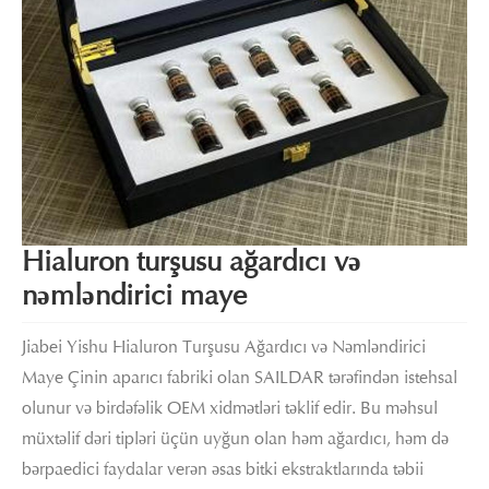
Hialuron turşusu ağardıcı və
nəmləndirici maye
Jiabei Yishu Hialuron Turşusu Ağardıcı və Nəmləndirici
Maye Çinin aparıcı fabriki olan SAILDAR tərəfindən istehsal
olunur və birdəfəlik OEM xidmətləri təklif edir. Bu məhsul
müxtəlif dəri tipləri üçün uyğun olan həm ağardıcı, həm də
bərpaedici faydalar verən əsas bitki ekstraktlarında təbii