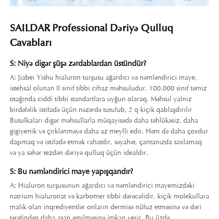
SAILDAR Professional Dəriyə Qulluq
Cavabları
S: Niyə digər şüşə zərdablardan üstündür?
A: Jiabei Yishu hialuron turşusu ağardıcı və nəmləndirici maye,
istehsal olunan II sinif tibbi cihaz məhsuludur. 100.000 sinif təmiz
otağında ciddi tibbi standartlara uyğun olaraq. Məhsul yalnız
birdəfəlik istifadə üçün nəzərdə tutulub, 2 q kiçik qablaşdırılır
Butulkaları digər məhsullarla müqayisədə daha təhlükəsiz, daha
gigiyenik və çirklənməyə daha az meylli edir. Həm də daha çoxdur
daşımaq və istifadə etmək rahatdır, səyahət, çantanızda saxlamaq
və ya səhər tezdən dəriyə qulluq üçün idealdır.
S: Bu nəmləndirici maye yapışqandır?
A: Hialuron turşusunun ağardıcı və nəmləndirici mayemizdəki
natrium hialuronat və karbomer tibbi dərəcəlidir. kiçik molekullara
malik olan inqrediyentlər onların dermisə nüfuz etməsinə və dəri
tərəfindən daha asan əmilməsinə imkan verir. Bu üzdə