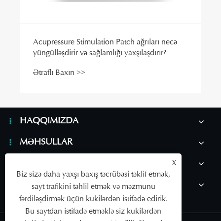
HAQQIMIZDA
MƏHSULLAR
XƏBƏRLƏR
X
Biz sizə daha yaxşı baxış təcrübəsi təklif etmək,
BIZIMLƏ ƏLAQƏ SAXLAYIN
sayt trafikini təhlil etmək və məzmunu
fərdiləşdirmək üçün kukilərdən istifadə edirik.
Bu saytdan istifadə etməklə siz kukilərdən