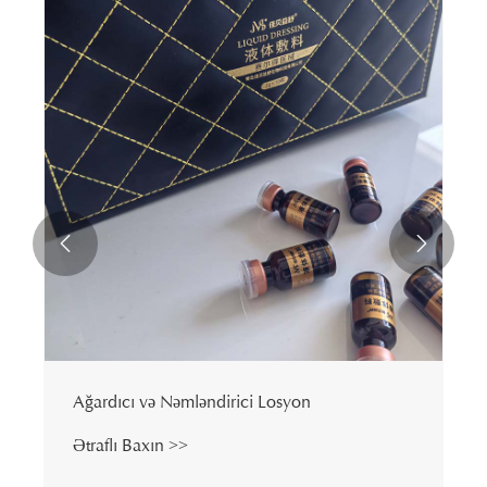


Ağardıcı və Nəmləndirici Losyon
Ətraflı Baxın >>