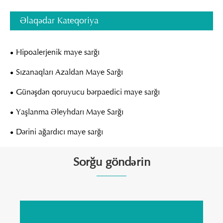
Əlaqədar Kateqoriya
Hipoalerjenik maye sarğı
Sızanaqları Azaldan Maye Sarğı
Günəşdən qoruyucu bərpaedici maye sarğı
Yaşlanma Əleyhdarı Maye Sarğı
Dərini ağardıcı maye sarğı
Sorğu göndərin