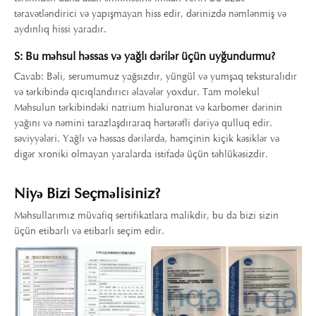
təravətləndirici və yapışmayan hiss edir, dərinizdə nəmlənmiş və
aydınlıq hissi yaradır.
S: Bu məhsul həssas və yağlı dərilər üçün uyğundurmu?
Cavab: Bəli, serumumuz yağsızdır, yüngül və yumşaq teksturalıdır
və tərkibində qıcıqlandırıcı əlavələr yoxdur. Tam molekul
Məhsulun tərkibindəki natrium hialuronat və karbomer dərinin
yağını və nəmini tarazlaşdıraraq hərtərəfli dəriyə qulluq edir.
səviyyələri. Yağlı və həssas dərilərdə, həmçinin kiçik kəsiklər və
digər xroniki olmayan yaralarda istifadə üçün təhlükəsizdir.
Niyə Bizi Seçməlisiniz?
Məhsullarımız müvafiq sertifikatlara malikdir, bu da bizi sizin
üçün etibarlı və etibarlı seçim edir.