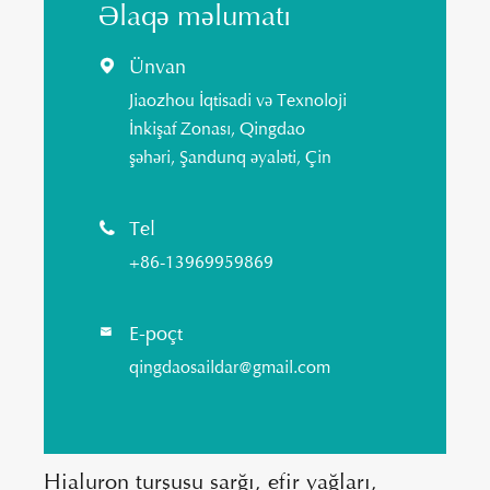
Əlaqə məlumatı
Ünvan

Jiaozhou İqtisadi və Texnoloji
İnkişaf Zonası, Qingdao
şəhəri, Şandunq əyaləti, Çin
Tel

+86-13969959869
E-poçt

qingdaosaildar@gmail.com
Hialuron turşusu sarğı, efir yağları,