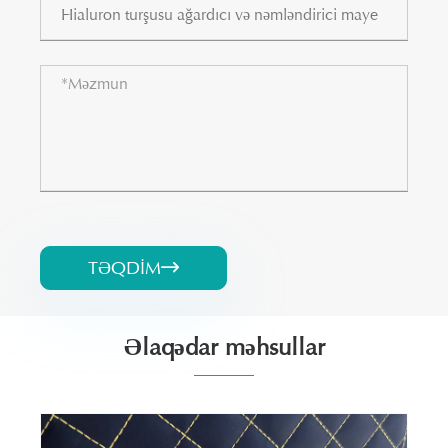
TƏQDIM

Əlaqədar məhsullar