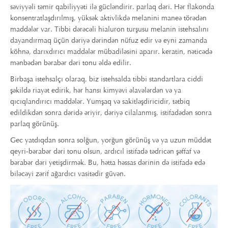
səviyyəli təmir qabiliyyəti ilə gücləndirir. parlaq dəri. Hər flakonda
konsentratlaşdırılmış, yüksək aktivlikdə melanini maneə törədən
maddələr var. Tibbi dərəcəli hialuron turşusu melanin istehsalını
dayandırmaq üçün dəriyə dərindən nüfuz edir və eyni zamanda
köhnə, darıxdırıcı maddələr mübadiləsini aparır. keratin, nəticədə
mənbədən bərabər dəri tonu əldə edilir.
Birbaşa istehsalçı olaraq, biz istehsalda tibbi standartlara ciddi
şəkildə riayət edirik, hər hansı kimyəvi əlavələrdən və ya
qıcıqlandırıcı maddələr. Yumşaq və sakitləşdiricidir, tətbiq
edildikdən sonra dəridə əriyir, dəriyə cilalanmış, istifadədən sonra
parlaq görünüş.
Gec yatdıqdan sonra solğun, yorğun görünüş və ya uzun müddət
qeyri-bərabər dəri tonu olsun, ardıcıl istifadə tədricən şəffaf və
bərabər dəri yetişdirmək. Bu, hətta həssas dərinin də istifadə edə
biləcəyi zərif ağardıcı vasitədir güvən.