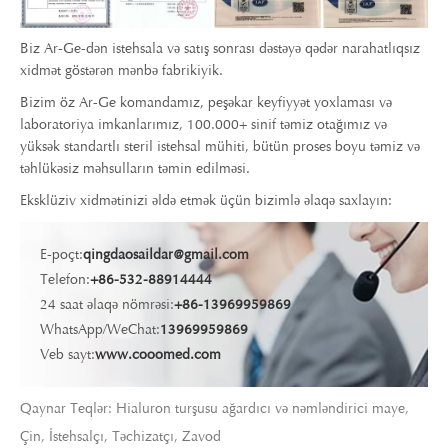
Biz Ar-Ge-dən istehsala və satış sonrası dəstəyə qədər narahatlıqsız
xidmət göstərən mənbə fabrikiyik.
Bizim öz Ar-Ge komandamız, peşəkar keyfiyyət yoxlaması və
laboratoriya imkanlarımız, 100.000+ sinif təmiz otağımız və
yüksək standartlı steril istehsal mühiti, bütün proses boyu təmiz və
təhlükəsiz məhsulların təmin edilməsi.
Eksklüziv xidmətinizi əldə etmək üçün bizimlə əlaqə saxlayın:
E-poçt:
qingdaosaildar@gmail.com
Telefon:
+86-532-88914444
24 saat əlaqə nömrəsi:
+86-13969959869
WhatsApp/WeChat:
13969959869
Veb sayt:
www.cooomed.com
Qaynar Teqlər: Hialuron turşusu ağardıcı və nəmləndirici maye,
Çin, İstehsalçı, Təchizatçı, Zavod